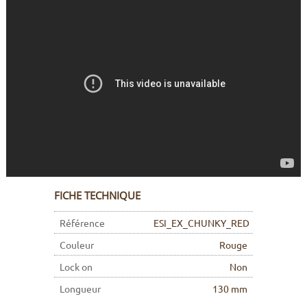
FICHE TECHNIQUE
Référence
ESI_EX_CHUNKY_RED
Couleur
Rouge
Lock on
Non
Longueur
130 mm