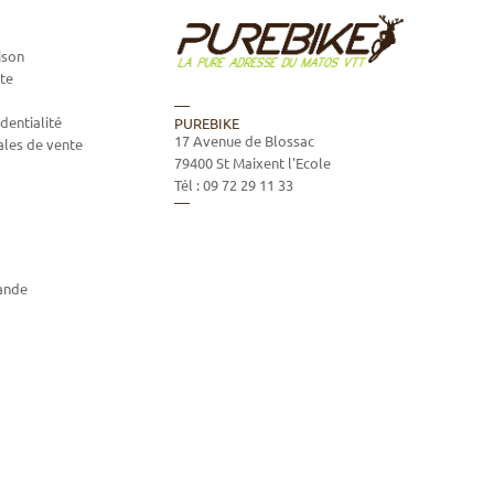
ison
te
dentialité
PUREBIKE
17 Avenue de Blossac
ales de vente
79400
St Maixent l'Ecole
Tél :
09 72 29 11 33
ande