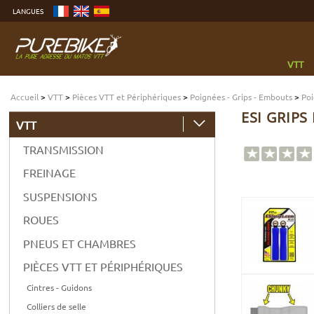
Aller
LANGUES
au
contenu
Aller
au
menu
Aller
à
VTT
la
recherche
Accueil
>
VTT
>
Pièces VTT et Périphériques
>
Poignées - Grips - Embouts
>
Poi
ESI GRIPS
VTT
TRANSMISSION
FREINAGE
SUSPENSIONS
ROUES
PNEUS ET CHAMBRES
PIÈCES VTT ET PÉRIPHÉRIQUES
Cintres - Guidons
Colliers de selle