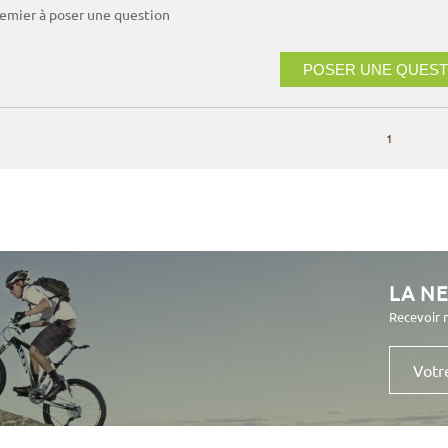
remier à poser une question
POSER UNE QUEST
1
LA N
Recevoir 
Votre
e-
mail