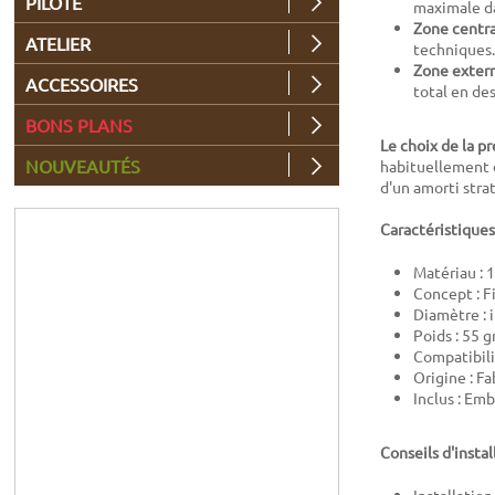
PILOTE
maximale da
Zone centr
ATELIER
techniques.
Zone exter
ACCESSOIRES
total en de
BONS PLANS
Le choix de la pr
NOUVEAUTÉS
habituellement d
d'un amorti stra
Caractéristiques
Matériau : 
Concept : F
Diamètre : i
Poids : 55 g
Compatibili
Origine : F
Inclus : Emb
Conseils d'instal
Installation