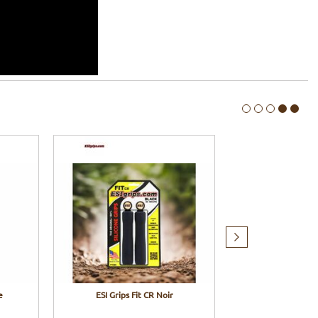
Produit
suivant
e
ESI Grips Fit CR Noir
ESI Grips Fit