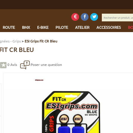
Rechercher
un
produit,
ROUTE
BMX
E-BIKE
PILOTE
ATELIER
ACCESSOIRES
BO
une
marque...
gnées - Grips
>
ESI Grips Fit CR Bleu
 FIT CR BLEU
0
Avis
Poser une question