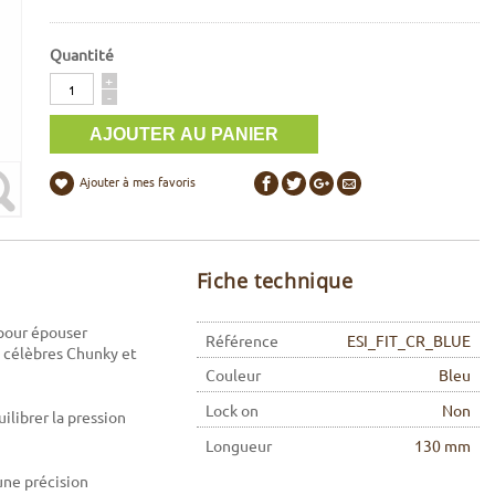
Quantité
Quantité
+
-
Ajouter à mes favoris
Fiche technique
pour épouser
Référence
ESI_FIT_CR_BLUE
 célèbres Chunky et
Couleur
Bleu
Lock on
Non
ilibrer la pression
Longueur
130 mm
une précision