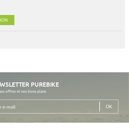
ION
EWSLETTER PUREBIKE
nos offres et nos bons plans