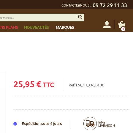
09 72 29 11 33
CONTACTEZ-NOUS :
NS PLANS
NOUVEAUTÉS
MARQUES
0
25,95
€
TTC
Réf. ESI_FIT_CR_BLUE
Infos
Expédition sous 4 jours
LIVRAISON