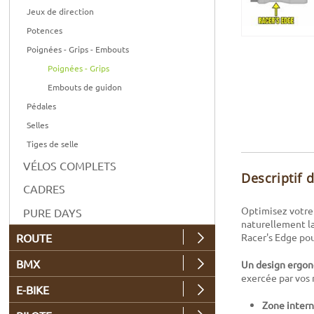
Jeux de direction
Potences
Poignées - Grips - Embouts
Poignées - Grips
Embouts de guidon
Pédales
Selles
Tiges de selle
VÉLOS COMPLETS
Descriptif 
CADRES
Optimisez votre
PURE DAYS
naturellement l
ROUTE
Racer's Edge pou
BMX
Un design ergono
exercée par vos 
E-BIKE
Zone intern