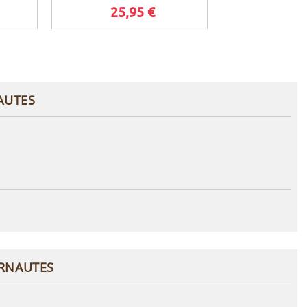
25,95 €
25,9
AUTES
ERNAUTES