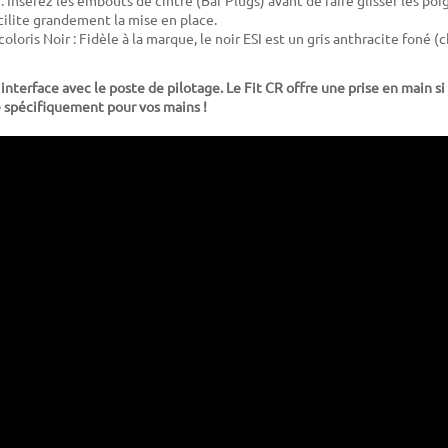
ilite grandement la mise en place.
coloris Noir : Fidèle à la marque, le noir ESI est un gris anthracite foné (c
nterface avec le poste de pilotage. Le Fit CR offre une prise en main si 
é spécifiquement pour vos mains !