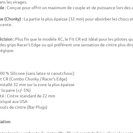
ns les virages.
ale
: Conçue pour offrir un maximum de couple et de puissance lors des 
ne (Chunky)
: La partie la plus épaisse (32 mm) pour absorber les chocs e
scente.
écision :
Plus fin que le modèle XC, le Fit CR est idéal pour les pilotes qu
es grips Racer's Edge ou qui préfèrent une sensation de cintre plus dir
tégique.
100 % Silicone (sans latex ni caoutchouc)
it CR (Combo Chunky / Racer's Edge)
nstallé 32 mm sur la zone la plus épaisse
r la paire (+/- 5%)
té : Cintre standard de 22 mm
abriqué aux USA
outs de cintre (Bar Plugs)
lation
 : Insérez les embouts de cintre (Bar Plugs) avant de faire glisser les poi