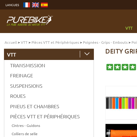
Aller
LANGUES
au
contenu
Aller
au
menu
Aller
à
VTT
la
recherche
Accueil
>
VTT
>
Pièces VTT et Périphériques
>
Poignées - Grips - Embouts
>
Poi
DEITY GR
VTT
TRANSMISSION
FREINAGE
SUSPENSIONS
ROUES
PNEUS ET CHAMBRES
PIÈCES VTT ET PÉRIPHÉRIQUES
Cintres - Guidons
Colliers de selle