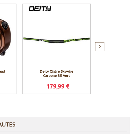
Produit
suivant
ead
Deity Cintre Skywire
Deity Pédales 
Carbone 35 Vert
– Viol
179,99 €
144,
AUTES