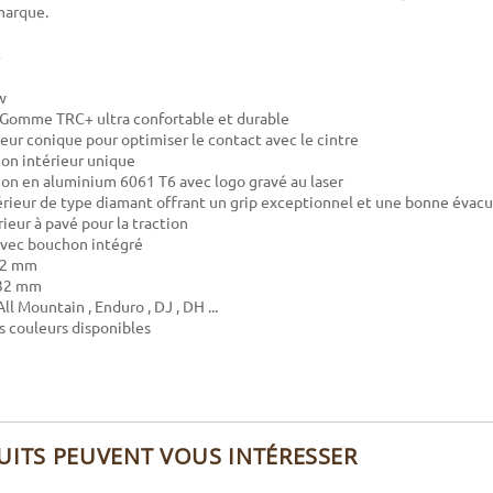
 marque.
w
 Gomme TRC+ ultra confortable et durable
ieur conique pour optimiser le contact avec le cintre
on intérieur unique
on en aluminium 6061 T6 avec logo gravé au laser
rieur de type diamant offrant un grip exceptionnel et une bonne évacu
ieur à pavé pour la traction
avec bouchon intégré
132 mm
 32 mm
All Mountain , Enduro , DJ , DH ...
 couleurs disponibles
UITS PEUVENT VOUS INTÉRESSER