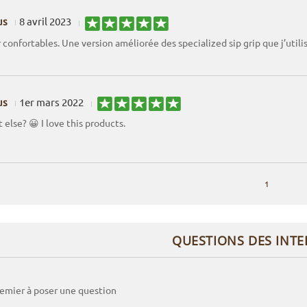
us
8 avril 2023
 confortables. Une version améliorée des specialized sip grip que j’utili
us
1er mars 2022
 else? 😀 I love this products.
1
QUESTIONS DES INT
remier à poser une question