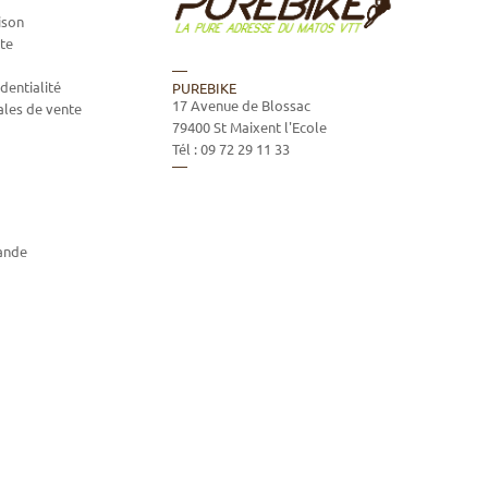
ison
te
dentialité
PUREBIKE
17 Avenue de Blossac
ales de vente
79400
St Maixent l'Ecole
Tél :
09 72 29 11 33
ande