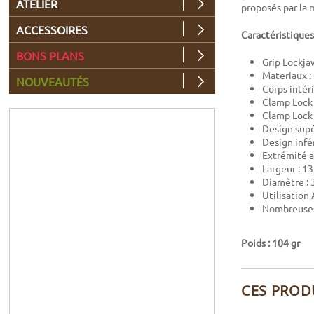
ATELIER
proposés par la
ACCESSOIRES
Caractéristiques
BONS PLANS
Grip Lockja
Materiaux :
NOUVEAUTÉS
Corps intér
Clamp Lock 
Clamp Lock 
Design supé
Design infér
Extrémité 
Largeur : 
Diamètre :
Utilisation 
Nombreuses
Poids : 104 gr
CES PROD