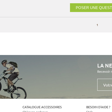
POSER UNE QUEST
1
LA N
Recevoir 
Votre
e-
mail
CATALOGUE ACCESSOIRES
BESOIN D'AIDE ?
Chèques cadeaux
FAQ