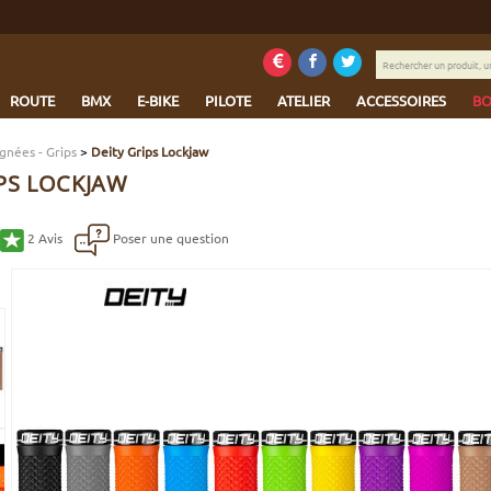
Rechercher
un
produit,
ROUTE
BMX
E-BIKE
PILOTE
ATELIER
ACCESSOIRES
BO
une
marque...
gnées - Grips
>
Deity Grips Lockjaw
IPS LOCKJAW
2
Avis
Poser une question