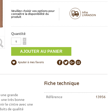
Veuillez choisir vos options pour
Infos
connaitre la disponibilité du
LIVRAISON
produit
Quantité
Quantité
+
-
Ajouter à mes favoris
Fiche technique
e une grande
Référence
13956
t une très bonne
nir le cintre avec une
duits de qualité