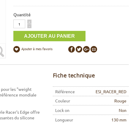
Quantité
Quantité
+
-
Ajouter à mes favoris
Fiche technique
 pour les "weight
Référence
ESI_RACER_RED
e référence mondiale
Couleur
Rouge
Lock on
Non
le Racer's Edge offre
ssantes du silicone
Longueur
130 mm