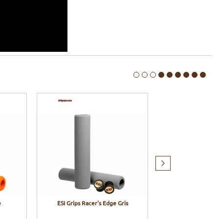
Produit
suivant
e
ESI Grips Racer's Edge Gris
ESI Grips Racer
fluo