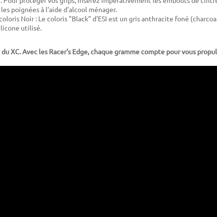
r les poignées à l'aide d'alcool ménager.
coloris Noir : Le coloris "Black" d'ESI est un gris anthracite foné (charcoa
licone utilisé.
e du XC. Avec les Racer's Edge, chaque gramme compte pour vous propulse