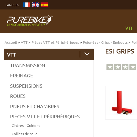
Aller
LANGUES
au
contenu
Aller
au
menu
Aller
à
VTT
la
recherche
Accueil
>
VTT
>
Pièces VTT et Périphériques
>
Poignées - Grips - Embouts
>
Poi
ESI GRIPS
VTT
TRANSMISSION
FREINAGE
SUSPENSIONS
ROUES
PNEUS ET CHAMBRES
PIÈCES VTT ET PÉRIPHÉRIQUES
Cintres - Guidons
Colliers de selle