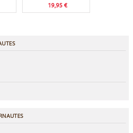
19,95 €
19,9
AUTES
ERNAUTES