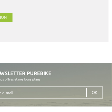
ION
EWSLETTER PUREBIKE
nos offres et nos bons plans