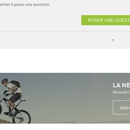
remier à poser une question
POSER UNE QUEST
1
LA N
Recevoir 
Votre
e-
mail