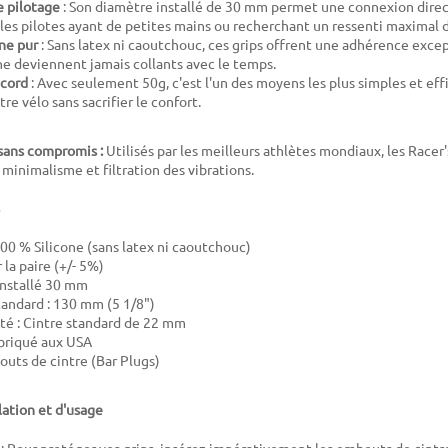
e pilotage
: Son diamètre installé de 30 mm permet une connexion direct
 les pilotes ayant de petites mains ou recherchant un ressenti maximal d
ne pur
: Sans latex ni caoutchouc, ces grips offrent une adhérence exc
 ne deviennent jamais collants avec le temps.
ecord
: Avec seulement 50g, c'est l'un des moyens les plus simples et ef
tre vélo sans sacrifier le confort.
sans compromis :
Utilisés par les meilleurs athlètes mondiaux, les Race
 minimalisme et filtration des vibrations.
100 % Silicone (sans latex ni caoutchouc)
r la paire (+/- 5%)
installé 30 mm
andard : 130 mm (5 1/8")
té : Cintre standard de 22 mm
abriqué aux USA
outs de cintre (Bar Plugs)
lation et d'usage
n : Pour protéger vos grips, insérez impérativement les embouts de cintr