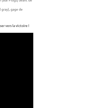
l gray), gage de
r vers la victoire !