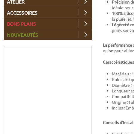
ATELIER
Précision d
idéale pour
ACCESSOIRES
100% silico
la pluie, et
BONS PLANS
Légèreté r
poids sur vo
NOUVEAUTÉS
La performance 
qu'on peut allier
Caractéristiques
Matériau : 
Poids : 50 g
Diamètre : 
Longueur st
Compatibili
Origine : F
Inclus : Emb
Conseils d'instal
Installatio