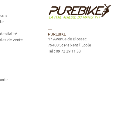
ison
te
dentialité
PUREBIKE
17 Avenue de Blossac
ales de vente
79400
St Maixent l'Ecole
Tél :
09 72 29 11 33
ande