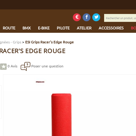
Rechercher
un
produit,
ROUTE
BMX
E-BIKE
PILOTE
ATELIER
ACCESSOIRES
BO
une
marque...
gnées - Grips
>
ESI Grips Racer's Edge Rouge
 RACER'S EDGE ROUGE
0
Avis
Poser une question