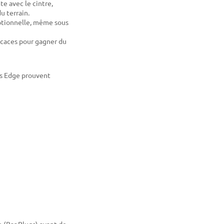
e avec le cintre,
u terrain.
eptionnelle, même sous
ficaces pour gagner du
r's Edge prouvent
e (Bar Plugs) avant de