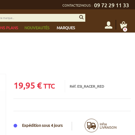
09 72 29 11 33
CONTACTEZ-NOUS :
NS PLANS
NOUVEAUTÉS
MARQUES
0
19,95
€
TTC
Réf. ESI_RACER_RED
Infos
Expédition sous 4 jours
LIVRAISON