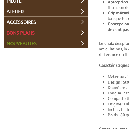
PILOTE
Absorption 
filtration d
ATELIER
Grip mécan
lorsque le
ACCESSOIRES
Conception
devient pas
BONS PLANS
NOUVEAUTÉS
Le choix des pilo
articulations, l
différence en fin
Caractéristiques
Matériau : 
Design : St
Diamètre : 
Longueur st
Compatibili
Origine : F
Inclus : Emb
Poids : 80 g
Conseils d'instal