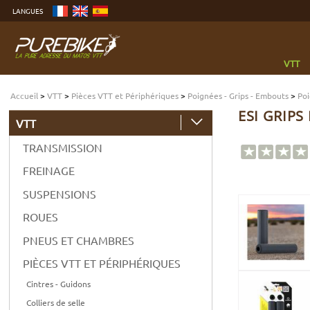
Aller
LANGUES
au
contenu
Aller
au
menu
Aller
à
VTT
la
recherche
Accueil
>
VTT
>
Pièces VTT et Périphériques
>
Poignées - Grips - Embouts
>
Poi
ESI GRIPS
VTT
TRANSMISSION
FREINAGE
SUSPENSIONS
ROUES
PNEUS ET CHAMBRES
PIÈCES VTT ET PÉRIPHÉRIQUES
Cintres - Guidons
Colliers de selle