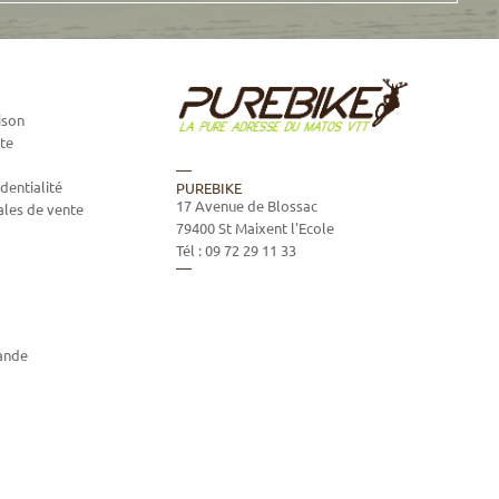
ison
te
dentialité
PUREBIKE
17 Avenue de Blossac
ales de vente
79400
St Maixent l'Ecole
Tél :
09 72 29 11 33
ande