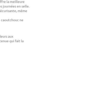
ffre la meilleure
es journées en selle.
 sécurisante, même
ni caoutchouc ne
leurs aux
enue qui fait la