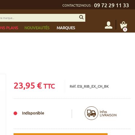
09 72 29 11 33
CONTACTEZ-NOUS :
NS PLANS
NOUVEAUTÉS
MARQUES
0
23,95
€
TTC
Réf. ESI_RIB_EX_CH_BK
Infos
Indisponible
LIVRAISON