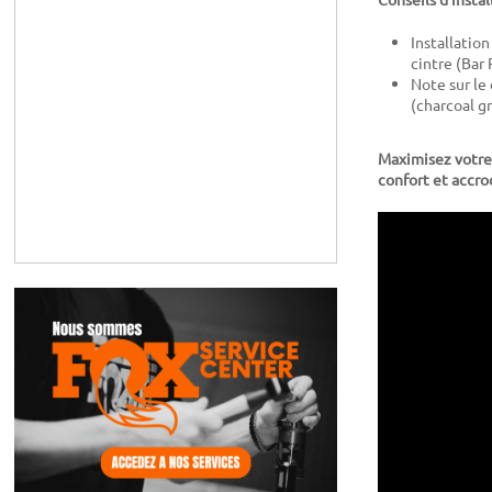
Installation
cintre (Bar
Note sur le 
(charcoal gr
Maximisez votre 
confort et accro