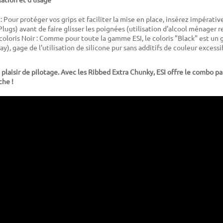
 : Pour protéger vos grips et faciliter la mise en place, insérez impéra
 Plugs) avant de faire glisser les poignées (utilisation d'alcool ménage
coloris Noir : Comme pour toute la gamme ESI, le coloris "Black" est un 
ay), gage de l'utilisation de silicone pur sans additifs de couleur excessif
plaisir de pilotage. Avec les Ribbed Extra Chunky, ESI offre le combo pa
che !