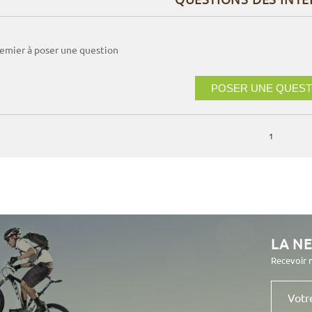
remier à poser une question
POSER UNE QUEST
1
LA N
Recevoir 
Votre
e-
mail