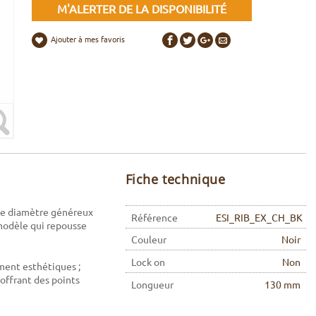
M'ALERTER DE LA DISPONIBILITÉ
Ajouter à mes favoris
Fiche technique
le diamètre généreux
Référence
ESI_RIB_EX_CH_BK
 modèle qui repousse
Couleur
Noir
Lock on
Non
ement esthétiques ;
offrant des points
Longueur
130 mm