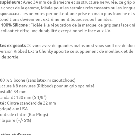
supérieure
: Avec 34 mm de diamètre et sa structure nervurée, ce grip o
es chocs de la gamme, idéale pour les terrains très cassants ou les longu
ique accru
: Les nervures permettent une prise en main plus franche et
s conditions deviennent extrêmement boueuses ou humides.
 100% Silicone
: Fidèle à la réputation de la marque, ce grip sans latex 
 collant et offre une durabilité exceptionnelle face aux UV.
tes exigeants :
Si vous avez de grandes mains ou si vous souffrez de dou
a version Ribbed Extra Chunky apporte ce supplément de moelleux et de t
 de sortie.
100 % Silicone (sans latex ni caoutchouc)
ructure à 8 nervures (Ribbed) pour un grip optimisé
installé 34 mm
andard : 130 mm (5 1/8")
té : Cintre standard de 22 mm
abriqué aux USA
outs de cintre (Bar Plugs)
r la paire (+/- 5%)
lation et d'usage