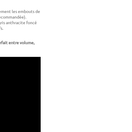
tivement les embouts de
r recommandée).
gris anthracite foncé
s.
rfait entre volume,