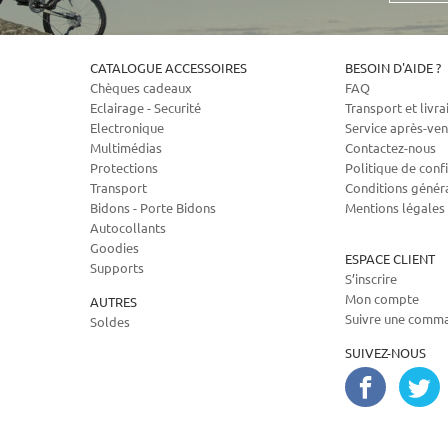
CATALOGUE ACCESSOIRES
BESOIN D'AIDE ?
Chèques cadeaux
FAQ
Eclairage - Securité
Transport et livra
Electronique
Service après-ven
Multimédias
Contactez-nous
Protections
Politique de confi
Transport
Conditions génér
Bidons - Porte Bidons
Mentions légales
Autocollants
Goodies
ESPACE CLIENT
Supports
S’inscrire
Mon compte
AUTRES
Suivre une comm
Soldes
SUIVEZ-NOUS