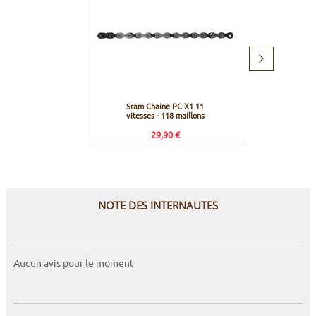
Produit
suivant
Sram Chaine PC X1 11
Pedros L
vitesses - 118 maillons
29,90 €
NOTE DES INTERNAUTES
Aucun avis pour le moment