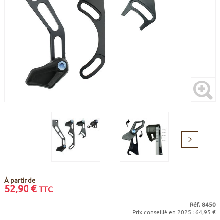
CADRES
ECRANS
SOINS DU CORPS
AUTOCOLLANTS
PURE DAYS
BATTERIES
ETUDE POSTURALE
GOODIES
CADRES E-BIKE
SUPPORTS
MOTEURS
COMMANDES DÉPORTÉES
CABLES ÉLECTRIQUES
Suivant
À partir de
52,90
€
TTC
Réf. 8450
Prix conseillé en 2025 : 64,95 €