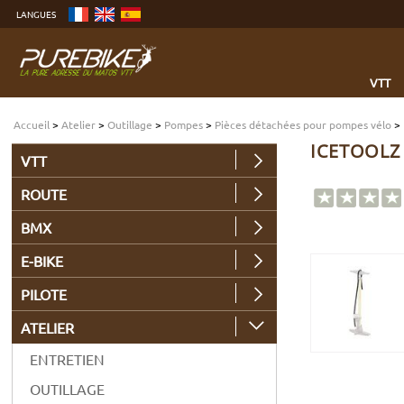
Aller
LANGUES
au
contenu
Aller
au
menu
Aller
à
VTT
la
recherche
Accueil
>
Atelier
>
Outillage
>
Pompes
>
Pièces détachées pour pompes vélo
>
ICETOOLZ 
VTT
ROUTE
BMX
E-BIKE
PILOTE
ATELIER
ENTRETIEN
OUTILLAGE