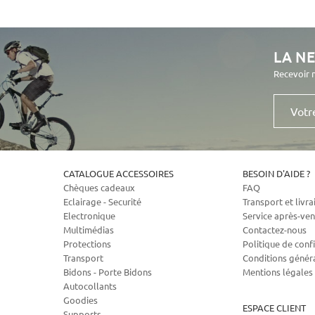
LA N
Recevoir 
Votre
e-
mail
CATALOGUE ACCESSOIRES
BESOIN D'AIDE ?
Chèques cadeaux
FAQ
Eclairage - Securité
Transport et livra
Electronique
Service après-ven
Multimédias
Contactez-nous
Protections
Politique de confi
Transport
Conditions génér
Bidons - Porte Bidons
Mentions légales
Autocollants
Goodies
ESPACE CLIENT
Supports