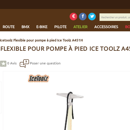
Rechercher
un
produit,
ROUTE
BMX
E-BIKE
PILOTE
ATELIER
ACCESSOIRES
BO
une
marque...
Icetoolz Flexible pour pompe à pied Ice Toolz A451H
FLEXIBLE POUR POMPE À PIED ICE TOOLZ A
0
Avis
Poser une question