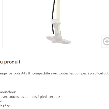
du produit
ange IceToolz A451H compatbile avec toutes les pompes à pied Icetool
 Caoutchouc
avec toutes les pompes à pied Icetoolz
ir
la tête