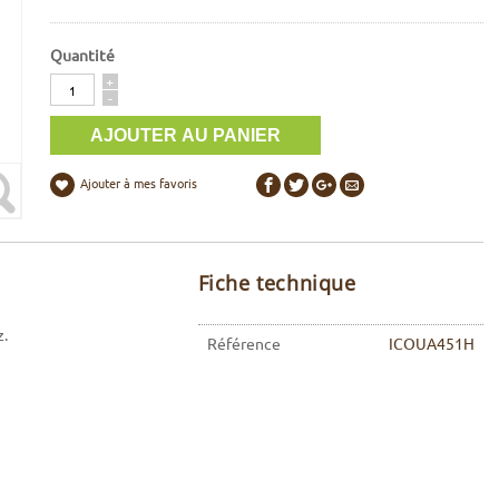
Quantité
Quantité
+
-
Ajouter à mes favoris
Fiche technique
z.
Référence
ICOUA451H