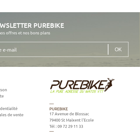
EWSLETTER PUREBIKE
nos offres et nos bons plans
ison
te
dentialité
PUREBIKE
17 Avenue de Blossac
ales de vente
79400
St Maixent l'Ecole
Tél :
09 72 29 11 33