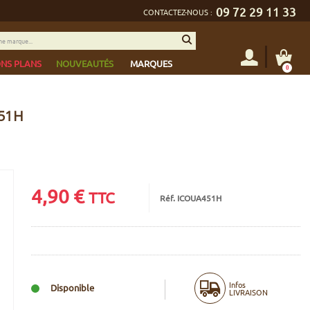
09 72 29 11 33
CONTACTEZ-NOUS :
NS PLANS
NOUVEAUTÉS
MARQUES
0
451H
4,90
€
TTC
Réf. ICOUA451H
Infos
Disponible
LIVRAISON