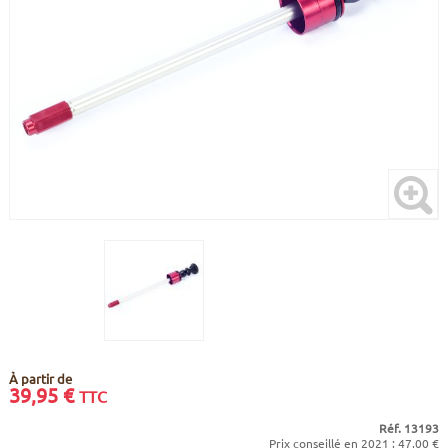
CADRES
ECRANS
SOINS DU CORPS
AUTOCOLLANTS
PURE DAYS
BATTERIES
ETUDE POSTURALE
GOODIES
CADRES E-BIKE
SUPPORTS
MOTEURS
COMMANDES DÉPORTÉES
CABLES ÉLECTRIQUES
À partir de
39,95
€
TTC
Réf. 13193
Prix conseillé en 2021 : 47,00 €