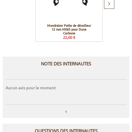
Produit
suivant
Mondraker Patte de dérailleur
Pedros 
12 mm M065 pour Dune
Carbone
22,00 €
NOTE DES INTERNAUTES
Aucun avis pour le moment
1
QUESTIONS DES INTERNAUTES