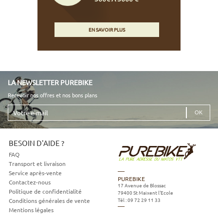
EN SAVOIR PLUS
LA NEWSLETTER PUREBIKE
Recevoir nos offres et nos bons plans
Votre
e-
mail
BESOIN D'AIDE ?
FAQ
Transport et livraison
Service après-vente
PUREBIKE
Contactez-nous
17 Avenue de Blossac
Politique de confidentialité
79400
St Maixent l'Ecole
Tél :
09 72 29 11 33
Conditions générales de vente
Mentions légales