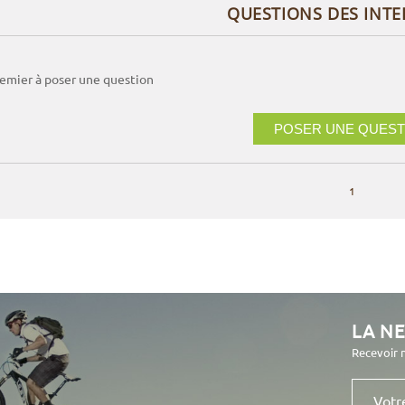
QUESTIONS DES INT
remier à poser une question
POSER UNE QUEST
1
LA N
Recevoir 
Votre
e-