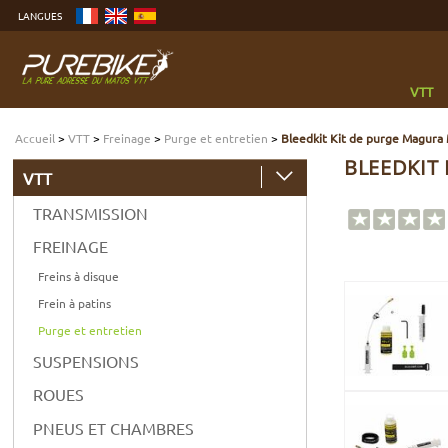
Aller
LANGUES
au
contenu
Aller
au
menu
Aller
à
VTT
la
recherche
Accueil
>
VTT
>
Freinage
>
Purge et entretien
>
Bleedkit Kit de purge Magura
BLEEDKIT
VTT
TRANSMISSION
FREINAGE
Freins à disque
Frein à patins
Purge et entretien
SUSPENSIONS
ROUES
PNEUS ET CHAMBRES