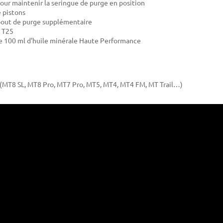
pour maintenir la seringue de purge en position
e pistons
bout de purge supplémentaire
x T25
e 100 ml d'huile minérale Haute Performance
(MT8 SL, MT8 Pro, MT7 Pro, MT5, MT4, MT4 FM, MT Trail…)