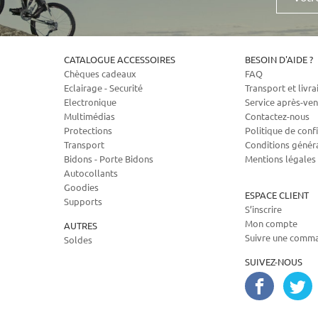
mail
CATALOGUE ACCESSOIRES
BESOIN D'AIDE ?
Chèques cadeaux
FAQ
Eclairage - Securité
Transport et livra
Electronique
Service après-ven
Multimédias
Contactez-nous
Protections
Politique de confi
Transport
Conditions génér
Bidons - Porte Bidons
Mentions légales
Autocollants
Goodies
ESPACE CLIENT
Supports
S’inscrire
Mon compte
AUTRES
Suivre une comm
Soldes
SUIVEZ-NOUS