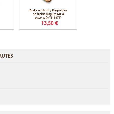
Brake authority Plaquettes
Muc-Off Tabli
de freins Magura MT 4
Apro
pistons (MT5, MT7)
13,50 €
34,9
AUTES