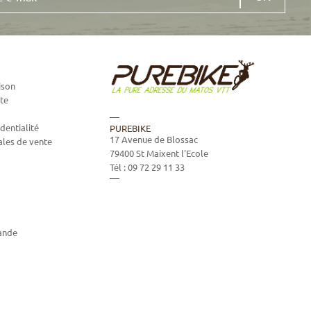
ison
te
dentialité
PUREBIKE
17 Avenue de Blossac
ales de vente
79400
St Maixent l'Ecole
Tél :
09 72 29 11 33
ande