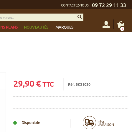
09 72 29 11 33
CONTACTEZ-NOUS :
NS PLANS
NOUVEAUTÉS
MARQUES
0
29,90
€
TTC
Réf. BK31030
Infos
Disponible
LIVRAISON