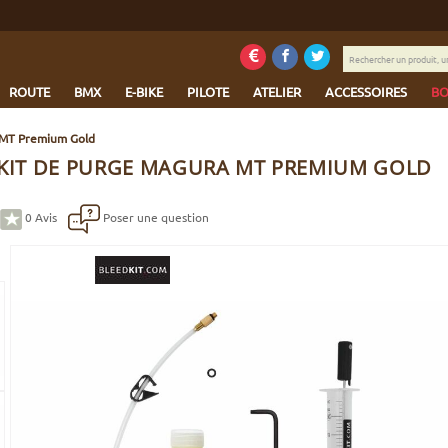
Rechercher
un
produit,
ROUTE
BMX
E-BIKE
PILOTE
ATELIER
ACCESSOIRES
BO
une
marque...
 MT Premium Gold
 KIT DE PURGE MAGURA MT PREMIUM GOLD
0
Avis
Poser une question