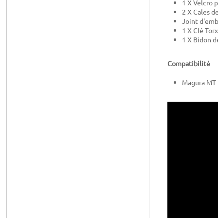
1 X Velcro 
2 X Cales d
Joint d'em
1 X Clé Tor
1 X Bidon d
Compatibilité
Magura MT 