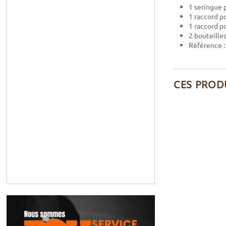
1 seringue 
1 raccord p
1 raccord p
2 bouteille
Référence 
CES PROD