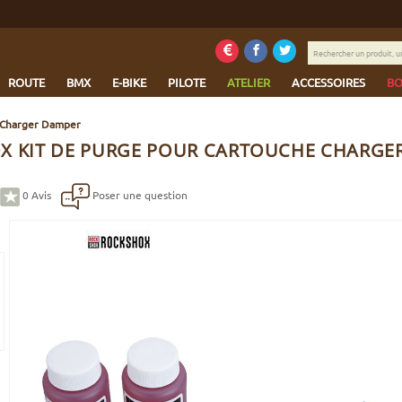
Rechercher
un
produit,
ROUTE
BMX
E-BIKE
PILOTE
ATELIER
ACCESSOIRES
BO
une
marque...
e Charger Damper
X KIT DE PURGE POUR CARTOUCHE CHARGE
0
Avis
Poser une question