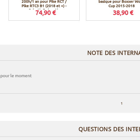
200h/1 an pour Pike RCT /
basique pour Boxxer Wo
Pike RTC3 B1 (2018 et +) -
Cup 2015-2018
Solo Air DebonAir
74,90 €
38,90 €
NOTE DES INTERN
 pour le moment
1
QUESTIONS DES INT