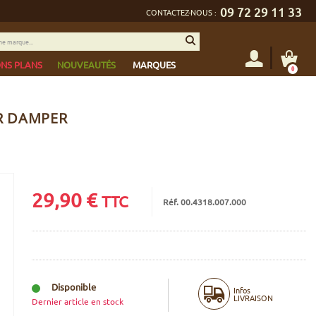
09 72 29 11 33
CONTACTEZ-NOUS :
NS PLANS
NOUVEAUTÉS
MARQUES
0
R DAMPER
29,90
€
TTC
Réf. 00.4318.007.000
Disponible
Infos
LIVRAISON
Dernier article en stock