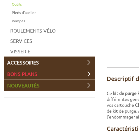
Outils
Pieds d'atelier
Pompes
ROULEMENTS VÉLO
SERVICES
VISSERIE
ACCESSOIRES
BONS PLANS
Descriptif 
NOUVEAUTÉS
Ce
kit de purge
différentes géné
vos cartouche
C
de kit de purge. 
l'endommager ai
Caractérist