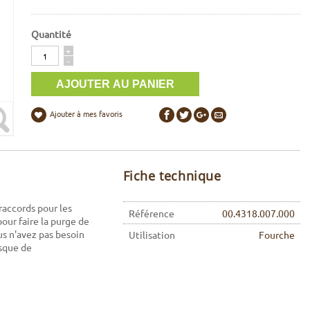
Quantité
Quantité
+
-
Ajouter à mes favoris
Fiche technique
raccords pour les
Référence
00.4318.007.000
 pour faire la purge de
us n'avez pas besoin
Utilisation
Fourche
isque de