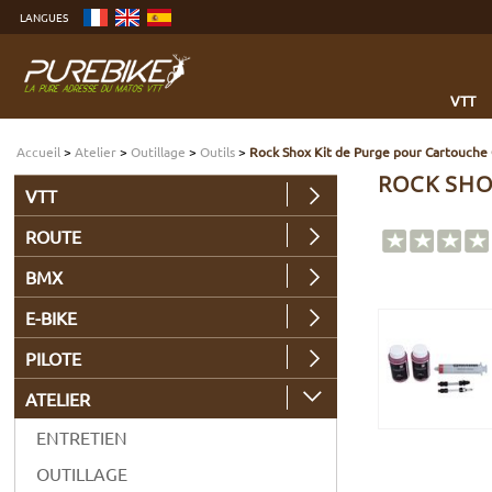
Aller
LANGUES
au
contenu
Aller
au
menu
Aller
à
VTT
la
recherche
Accueil
>
Atelier
>
Outillage
>
Outils
>
Rock Shox Kit de Purge pour Cartouch
ROCK SHO
VTT
ROUTE
BMX
E-BIKE
PILOTE
ATELIER
ENTRETIEN
OUTILLAGE