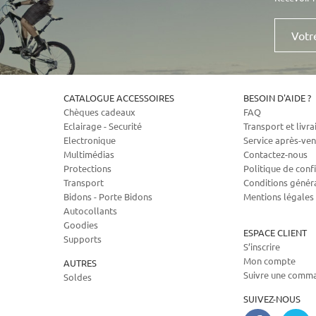
Votre
e-
mail
CATALOGUE ACCESSOIRES
BESOIN D'AIDE ?
Chèques cadeaux
FAQ
Eclairage - Securité
Transport et livra
Electronique
Service après-ven
Multimédias
Contactez-nous
Protections
Politique de confi
Transport
Conditions génér
Bidons - Porte Bidons
Mentions légales
Autocollants
Goodies
ESPACE CLIENT
Supports
S’inscrire
Mon compte
AUTRES
Suivre une comm
Soldes
SUIVEZ-NOUS