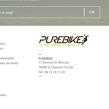
ison
te
dentialité
PUREBIKE
17 Avenue de Blossac
ales de vente
79400
St Maixent l'Ecole
Tél :
09 72 29 11 33
ande