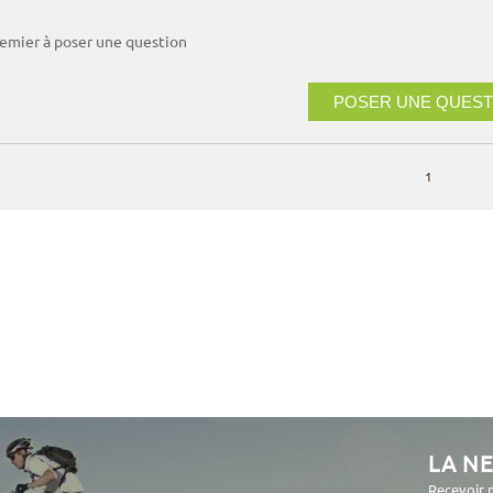
remier à poser une question
POSER UNE QUEST
1
LA N
Recevoir 