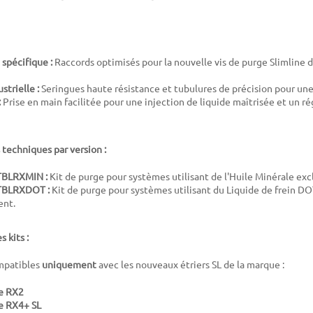
spécifique :
Raccords optimisés pour la nouvelle vis de purge Slimline
strielle :
Seringues haute résistance et tubulures de précision pour une
:
Prise en main facilitée pour une injection de liquide maîtrisée et un r
 techniques par version :
TBLRXMIN :
Kit de purge pour systèmes utilisant de l'Huile Minérale ex
TBLRXDOT :
Kit de purge pour systèmes utilisant du Liquide de frein DO
ent.
 kits :
ompatibles
uniquement
avec les nouveaux étriers SL de la marque :
pe RX2
e RX4+ SL