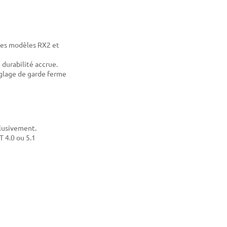
 des modèles RX2 et
 durabilité accrue.
églage de garde ferme
clusivement.
T 4.0 ou 5.1