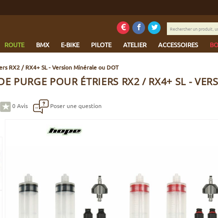
Rechercher
un
produit,
ROUTE
BMX
E-BIKE
PILOTE
ATELIER
ACCESSOIRES
BO
une
marque...
ers RX2 / RX4+ SL - Version Minérale ou DOT
DE PURGE POUR ÉTRIERS RX2 / RX4+ SL - VE
0
Avis
Poser une question