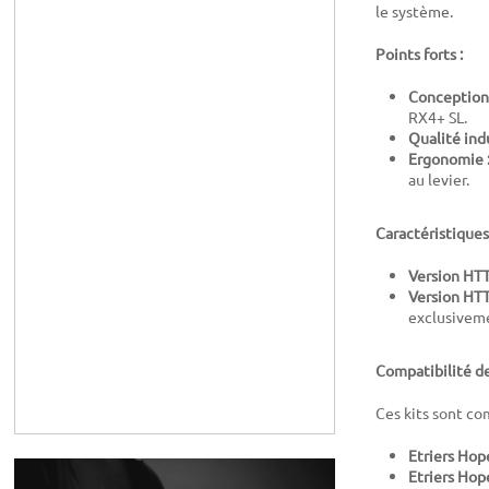
le système.
Points forts :
Conception 
RX4+ SL.
Qualité indu
Ergonomie 
au levier.
Caractéristiques
Version HT
Version HT
exclusivem
Compatibilité des
Ces kits sont c
Etriers Ho
Etriers Hop