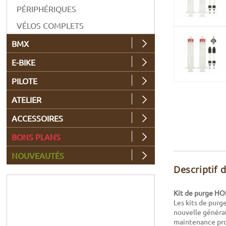
PÉRIPHÉRIQUES
VÉLOS COMPLETS
BMX
E-BIKE
PILOTE
ATELIER
ACCESSOIRES
BONS PLANS
NOUVEAUTÉS
Descriptif 
Kit de purge HOP
Les kits de purg
nouvelle générat
maintenance prof