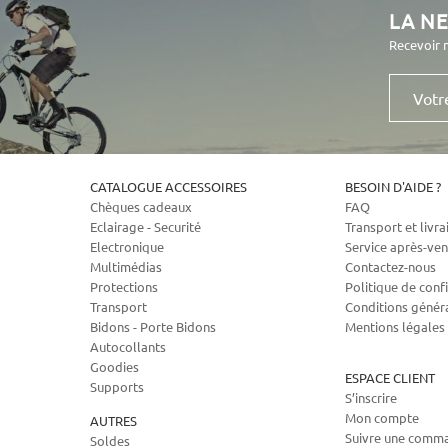
LA N
Recevoir 
Votre
e-
mail
CATALOGUE ACCESSOIRES
BESOIN D'AIDE ?
Chèques cadeaux
FAQ
Eclairage - Securité
Transport et livra
Electronique
Service après-ven
Multimédias
Contactez-nous
Protections
Politique de confi
Transport
Conditions génér
Bidons - Porte Bidons
Mentions légales
Autocollants
Goodies
ESPACE CLIENT
Supports
S’inscrire
Mon compte
AUTRES
Suivre une comm
Soldes