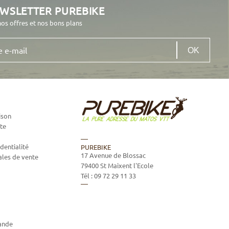
EWSLETTER PUREBIKE
nos offres et nos bons plans
ison
te
dentialité
PUREBIKE
17 Avenue de Blossac
ales de vente
79400
St Maixent l'Ecole
Tél :
09 72 29 11 33
ande