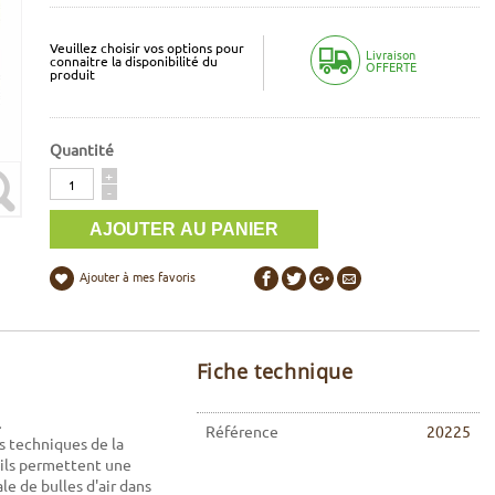
Veuillez choisir vos options pour
Livraison
connaitre la disponibilité du
OFFERTE
produit
Quantité
Quantité
+
-
Ajouter à mes favoris
Fiche technique
l
Référence
20225
 techniques de la
, ils permettent une
e de bulles d'air dans