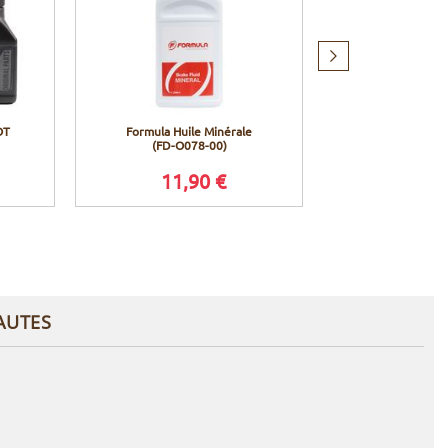
Produit
suivant
OT
Formula Huile Minérale
Shimano Huil
(FD-O078-00)
pour freins h
11,90 €
12,9
AUTES