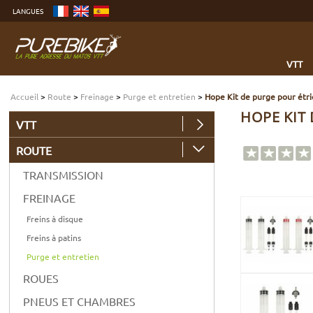
Aller
LANGUES
au
contenu
Aller
au
menu
Aller
à
VTT
la
recherche
Accueil
>
Route
>
Freinage
>
Purge et entretien
>
Hope Kit de purge pour étri
HOPE KIT 
VTT
ROUTE
TRANSMISSION
FREINAGE
Freins à disque
Freins à patins
Purge et entretien
ROUES
PNEUS ET CHAMBRES