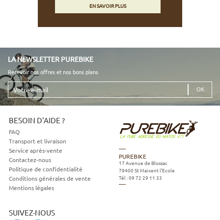
EN SAVOIR PLUS
LA NEWSLETTER PUREBIKE
Recevoir nos offres et nos bons plans
Votre
e-
mail
BESOIN D'AIDE ?
FAQ
Transport et livraison
Service après-vente
PUREBIKE
Contactez-nous
17 Avenue de Blossac
Politique de confidentialité
79400
St Maixent l'Ecole
Tél :
09 72 29 11 33
Conditions générales de vente
Mentions légales
SUIVEZ-NOUS