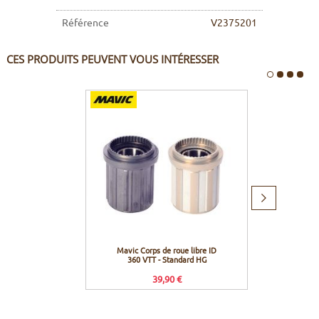
Référence
V2375201
CES PRODUITS PEUVENT VOUS INTÉRESSER
Produit
suivant
Mavic Corps de roue libre ID
Mavic
360 VTT - Standard HG
ID3
39,90 €