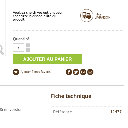
Veuillez choisir vos options pour
Infos
connaitre la disponibilité du
LIVRAISON
produit
Quantité
Quantité
+
-
Ajouter à mes favoris
Fiche technique
35
en version
Référence
12477