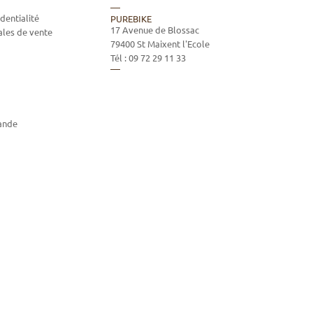
dentialité
PUREBIKE
17 Avenue de Blossac
ales de vente
79400
St Maixent l'Ecole
Tél :
09 72 29 11 33
ande