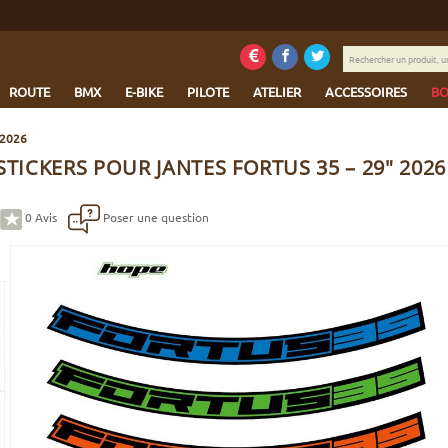
Rechercher
un
produit,
ROUTE
BMX
E-BIKE
PILOTE
ATELIER
ACCESSOIRES
BO
une
marque...
 2026
STICKERS POUR JANTES FORTUS 35 – 29" 2026
0
Avis
Poser une question