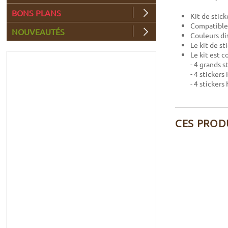
BONS PLANS
Kit de stic
Compatible
NOUVEAUTÉS
Couleurs di
Le kit de s
Le kit est 
- 4 grands s
- 4 stickers
- 4 sticker
CES PROD