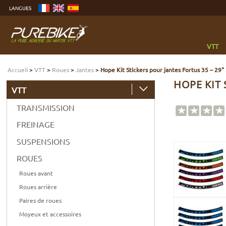
Aller
LANGUES
au
contenu
Aller
au
menu
Aller
à
VTT
la
recherche
Accueil
>
VTT
>
Roues
>
Jantes
>
Hope Kit Stickers pour jantes Fortus 35 – 29"
HOPE KIT 
VTT
TRANSMISSION
FREINAGE
SUSPENSIONS
ROUES
Roues avant
Roues arrière
Paires de roues
Moyeux et accessoires