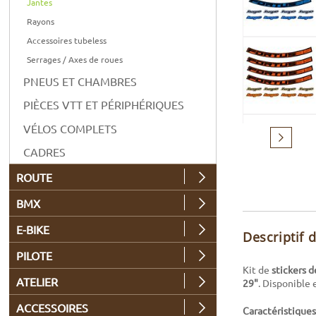
Jantes
Rayons
Accessoires tubeless
Serrages / Axes de roues
PNEUS ET CHAMBRES
PIÈCES VTT ET PÉRIPHÉRIQUES
VÉLOS COMPLETS
Suivant
CADRES
ROUTE
BMX
E-BIKE
Descriptif 
PILOTE
Kit de
stickers 
ATELIER
29"
. Disponible 
ACCESSOIRES
Caractéristiques