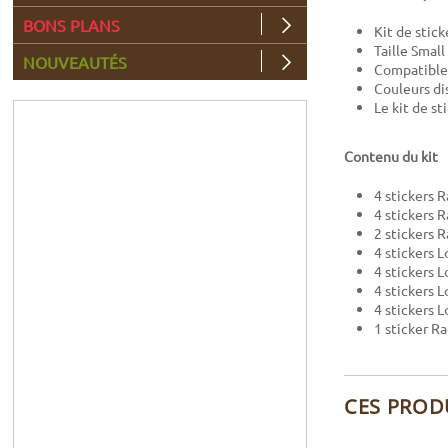
BONS PLANS
Kit de stic
Taille Small
NOUVEAUTÉS
Compatible 
Couleurs dis
Le kit de s
Contenu du kit
4 stickers R
4 stickers 
2 stickers 
4 stickers 
4 stickers 
4 stickers 
4 stickers 
1 sticker R
CES PROD