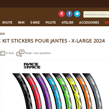
Rechercher
un
produit,
ROUTE
BMX
E-BIKE
PILOTE
ATELIER
ACCESSOIRES
BO
une
marque...
2024
 KIT STICKERS POUR JANTES - X-LARGE 2024
0
Avis
Poser une question