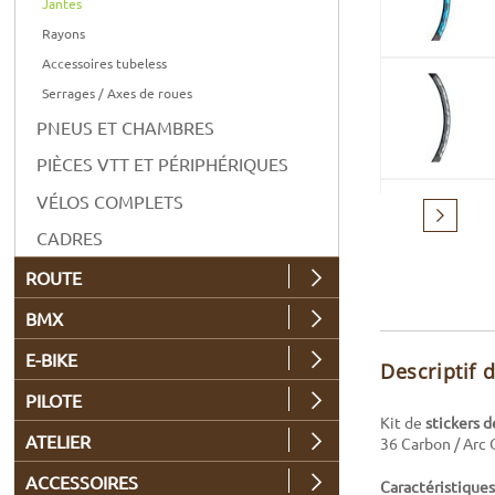
Jantes
Rayons
Accessoires tubeless
Serrages / Axes de roues
PNEUS ET CHAMBRES
PIÈCES VTT ET PÉRIPHÉRIQUES
VÉLOS COMPLETS
Suivant
CADRES
ROUTE
BMX
E-BIKE
Descriptif 
PILOTE
Kit de
stickers 
ATELIER
36 Carbon / Arc 
ACCESSOIRES
Caractéristiques