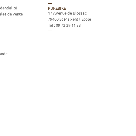
dentialité
PUREBIKE
17 Avenue de Blossac
ales de vente
79400
St Maixent l'Ecole
Tél :
09 72 29 11 33
ande