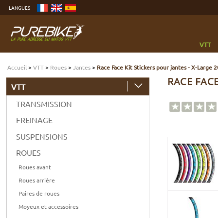
Aller
LANGUES
au
contenu
Aller
au
menu
Aller
à
VTT
la
recherche
Accueil
>
VTT
>
Roues
>
Jantes
>
Race Face Kit Stickers pour jantes - X-Large 
RACE FACE
VTT
TRANSMISSION
FREINAGE
SUSPENSIONS
ROUES
Roues avant
Roues arrière
Paires de roues
Moyeux et accessoires