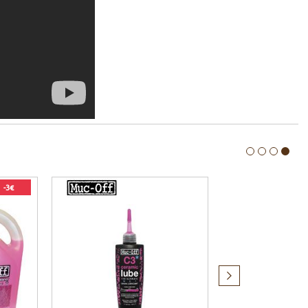
-3€
Produit
suivant