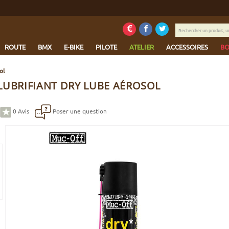
Rechercher
un
produit,
ROUTE
BMX
E-BIKE
PILOTE
ATELIER
ACCESSOIRES
BO
une
marque...
ol
LUBRIFIANT DRY LUBE AÉROSOL
0
Avis
Poser une question