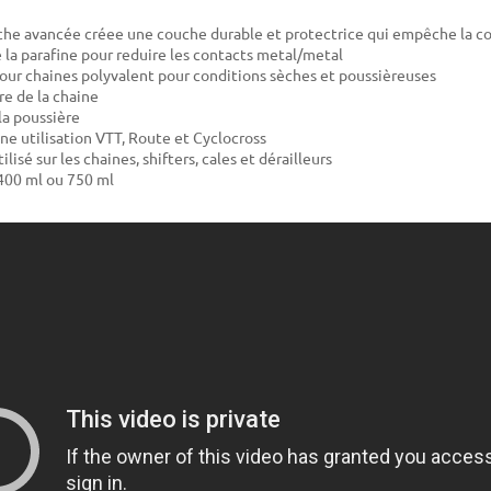
he avancée créee une couche durable et protectrice qui empêche la co
 la parafine pour reduire les contacts metal/metal
pour chaines polyvalent pour conditions sèches et poussièreuses
re de la chaine
la poussière
une utilisation VTT, Route et Cyclocross
ilisé sur les chaines, shifters, cales et dérailleurs
400 ml ou 750 ml