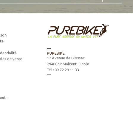
ison
te
dentialité
PUREBIKE
17 Avenue de Blossac
ales de vente
79400
St Maixent l'Ecole
Tél :
09 72 29 11 33
ande