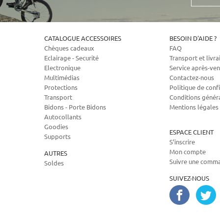
mail
CATALOGUE ACCESSOIRES
BESOIN D'AIDE ?
Chèques cadeaux
FAQ
Eclairage - Securité
Transport et livra
Electronique
Service après-ven
Multimédias
Contactez-nous
Protections
Politique de confi
Transport
Conditions génér
Bidons - Porte Bidons
Mentions légales
Autocollants
Goodies
ESPACE CLIENT
Supports
S’inscrire
Mon compte
AUTRES
Suivre une comm
Soldes
SUIVEZ-NOUS