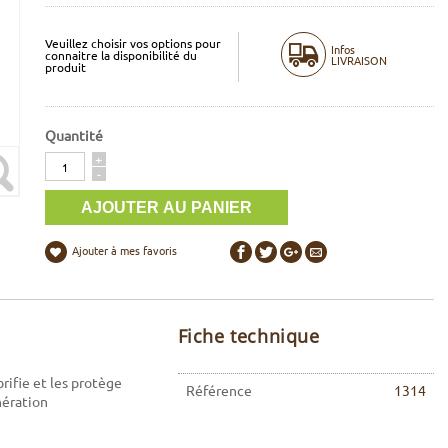
Veuillez choisir vos options pour
Infos
connaitre la disponibilité du
LIVRAISON
produit
Quantité
Quantité
+
-
Ajouter à mes favoris
Fiche technique
rifie et les protège
Référence
1314
nération