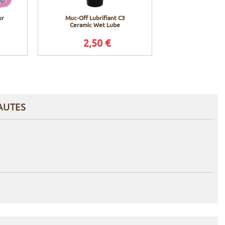
ur
Muc-Off Lubrifiant C3
Muc-Off Dégra
Ceramic Wet Lube
Greaser -
2,50 €
12,9
AUTES