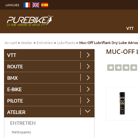
Aller
LANGUES
au
contenu
Aller
au
menu
Aller
à
VTT
la
recherche
Accueil
>
Atelier
>
Entretien
>
Lubrifiants
>
Muc-Off Lubrifiant Dry Lube Aéros
MUC-OFF 
VTT
ROUTE
BMX
E-BIKE
PILOTE
ATELIER
ENTRETIEN
Nettoyants