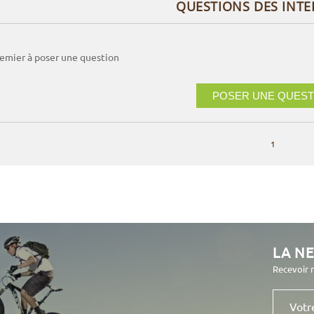
QUESTIONS DES INT
remier à poser une question
POSER UNE QUEST
1
LA N
Recevoir 
Votre
e-