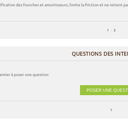
fication des fourches et amortisseurs, limite la friction et ne retient pa
1
2
QUESTIONS DES INT
remier à poser une question
POSER UNE QUEST
1