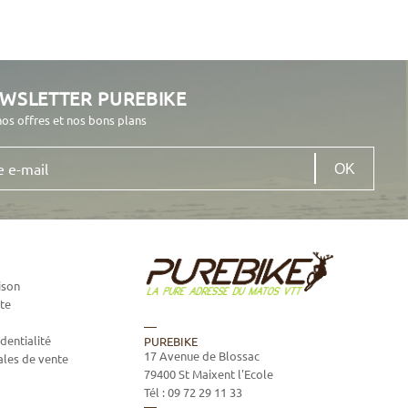
EWSLETTER PUREBIKE
nos offres et nos bons plans
ison
te
dentialité
PUREBIKE
17 Avenue de Blossac
ales de vente
79400
St Maixent l'Ecole
Tél :
09 72 29 11 33