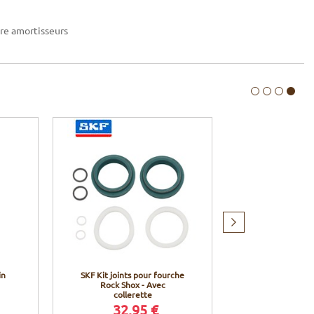
tre amortisseurs
Produit
suivant
in
SKF Kit joints pour fourche
Fox Racing Sh
Rock Shox - Avec
Float Flui
collerette
32,95 €
6,5