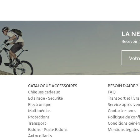
LA N
Recevoir 
Votre
e-
mail
CATALOGUE ACCESSOIRES
BESOIN D'AIDE ?
Chèques cadeaux
FAQ
Eclairage - Securité
Transport et livra
Electronique
Service après-ven
Multimédias
Contactez-nous
Protections
Politique de confi
Transport
Conditions génér
Bidons - Porte Bidons
Mentions légales
Autocollants