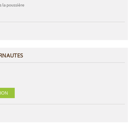
s la poussière
ERNAUTES
ION