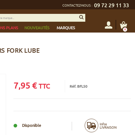
09 72 29 11 33
CONTACTEZ-NOUS :
NS PLANS
NOUVEAUTÉS
MARQUES
0
S FORK LUBE
7,95
€
TTC
Réf. BFL50
Infos
Disponible
LIVRAISON