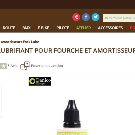
Rechercher
un
produit,
ROUTE
BMX
E-BIKE
PILOTE
ATELIER
ACCESSOIRES
BO
une
marque...
t amortisseurs Fork Lube
LUBRIFIANT POUR FOURCHE ET AMORTISSEUR
3
Avis
Poser une question