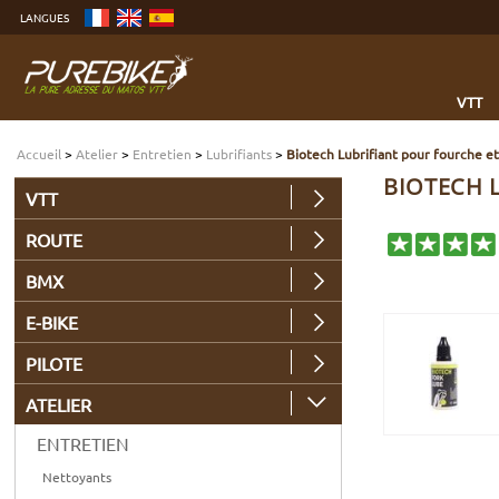
Aller
LANGUES
au
contenu
Aller
au
menu
Aller
à
VTT
la
recherche
Accueil
>
Atelier
>
Entretien
>
Lubrifiants
>
Biotech Lubrifiant pour fourche e
BIOTECH 
VTT
ROUTE
BMX
E-BIKE
PILOTE
ATELIER
ENTRETIEN
Nettoyants