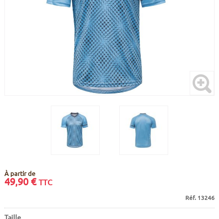
CADRES
ECRANS
SOINS DU CORPS
AUTOCOLLANTS
BATTERIES
ETUDE POSTURALE
GOODIES
CADRES E-BIKE
SUPPORTS
MOTEURS
COMMANDES DÉPORTÉES
CABLES ÉLECTRIQUES
À partir de
49,90
€
TTC
Réf. 13246
Taille