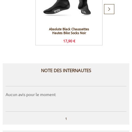
Produit
suivant
Absolute Black Chaussettes
Abso
Hautes Bike Socks Noir
Manches
17,90 €
NOTE DES INTERNAUTES
Aucun avis pour le moment
1