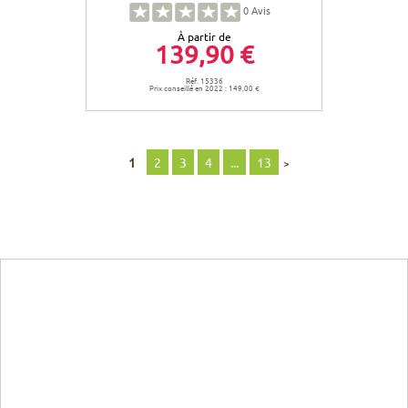
0
Avis
À partir de
139,90 €
Réf. 15336
Prix conseillé en 2022 : 149,00 €
1
2
3
4
...
13
>