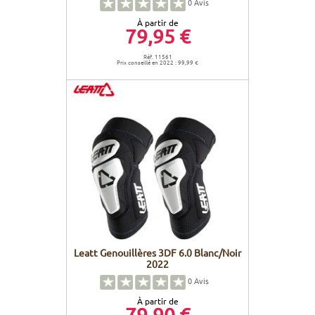
0
Avis
À partir de
79,95 €
Réf. 11561
Prix conseillé en 2022 : 99,99 €
Leatt Genouillères 3DF 6.0 Blanc/Noir
2022
0
Avis
À partir de
79,90 €