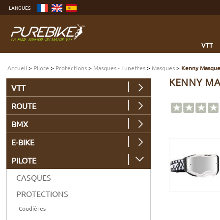
Aller
LANGUES
au
contenu
Aller
au
menu
Aller
à
VTT
la
recherche
Accueil
>
Pilote
>
Protections
>
Masques - Lunettes
>
Masques
>
Kenny Masque 
KENNY MA
VTT
ROUTE
BMX
E-BIKE
PILOTE
CASQUES
PROTECTIONS
Coudières