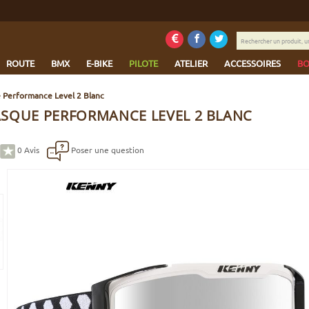
Rechercher
un
produit,
ROUTE
BMX
E-BIKE
PILOTE
ATELIER
ACCESSOIRES
BO
une
marque...
Performance Level 2 Blanc
SQUE PERFORMANCE LEVEL 2 BLANC
0
Avis
Poser une question