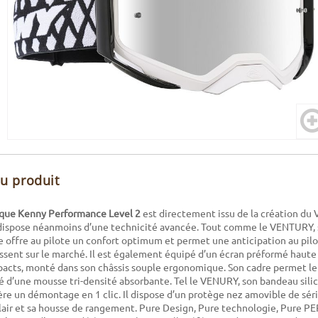
du produit
que Kenny Performance Level 2
est directement issu de la création du 
ispose néanmoins d’une technicité avancée. Tout comme le VENTURY, 
 offre au pilote un confort optimum et permet une anticipation au pil
sent sur le marché. Il est également équipé d’un écran préformé haute 
pacts, monté dans son châssis souple ergonomique. Son cadre permet le
é d’une mousse tri-densité absorbante. Tel le VENURY, son bandeau sil
re un démontage en 1 clic. Il dispose d’un protège nez amovible de série
clair et sa housse de rangement. Pure Design, Pure technologie, Pure