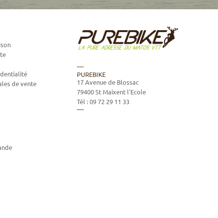
ison
te
dentialité
PUREBIKE
17 Avenue de Blossac
ales de vente
79400
St Maixent l'Ecole
Tél :
09 72 29 11 33
ande