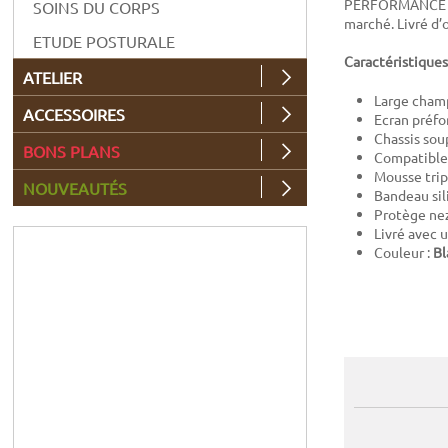
PERFORMANCE s’i
SOINS DU CORPS
marché. Livré d’o
ETUDE POSTURALE
Caractéristiques
ATELIER
Large champ
ACCESSOIRES
Ecran préfo
Chassis so
BONS PLANS
Compatible 
Mousse trip
NOUVEAUTÉS
Bandeau sil
Protège nez
Livré avec 
Couleur :
Bl