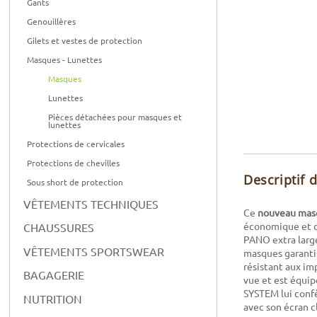
Gants
Genouillères
Gilets et vestes de protection
Masques - Lunettes
Masques
Lunettes
Pièces détachées pour masques et
lunettes
Protections de cervicales
Protections de chevilles
Descriptif 
Sous short de protection
VÊTEMENTS TECHNIQUES
Ce
nouveau mas
économique et d
CHAUSSURES
PANO extra large
VÊTEMENTS SPORTSWEAR
masques garantis
résistant aux im
BAGAGERIE
vue et est équip
SYSTEM lui confè
NUTRITION
avec son écran 