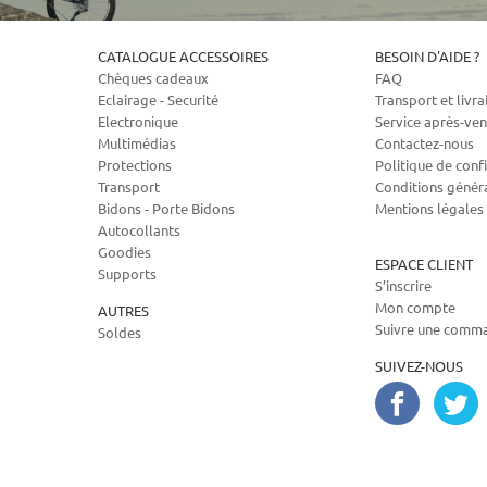
CATALOGUE ACCESSOIRES
BESOIN D'AIDE ?
Chèques cadeaux
FAQ
Eclairage - Securité
Transport et livra
Electronique
Service après-ven
Multimédias
Contactez-nous
Protections
Politique de confi
Transport
Conditions génér
Bidons - Porte Bidons
Mentions légales
Autocollants
Goodies
ESPACE CLIENT
Supports
S’inscrire
Mon compte
AUTRES
Suivre une comm
Soldes
SUIVEZ-NOUS