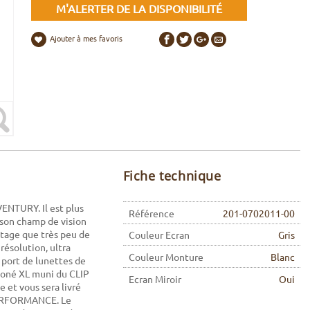
M'ALERTER DE LA DISPONIBILITÉ
Ajouter à mes favoris
Fiche technique
VENTURY. Il est plus
Référence
201-0702011-00
son champ de vision
otage que très peu de
Couleur Ecran
Gris
résolution, ultra
Couleur Monture
Blanc
 port de lunettes de
iconé XL muni du CLIP
Ecran Miroir
Oui
 et vous sera livré
 PERFORMANCE. Le