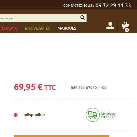
09 72 29 11 33
CONTACTEZ-NOUS :
NS PLANS
NOUVEAUTÉS
MARQUES
0
69,95
€
TTC
Réf. 201-0702011-00
Livraison
Indisponible
OFFERTE