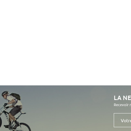
LA N
Recevoir 
Votre
e-
mail