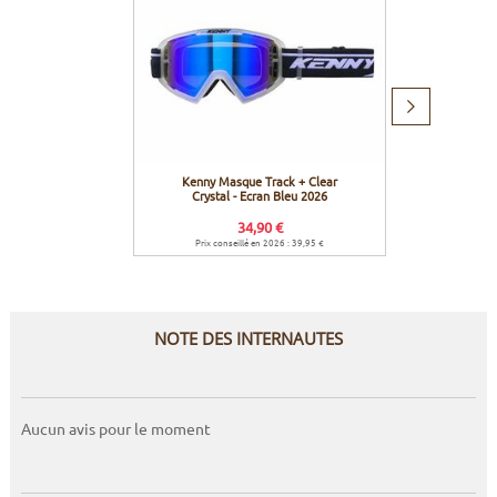
Produit
suivant
Kenny Masque Track + Clear
Kenny
Crystal - Ecran Bleu 2026
34,90 €
Prix conseillé en 2026 : 39,95 €
Prix c
NOTE DES INTERNAUTES
Aucun avis pour le moment