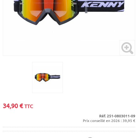
CADRES
ECRANS
SOINS DU CORPS
AUTOCOLLANTS
BATTERIES
ETUDE POSTURALE
GOODIES
CADRES E-BIKE
SUPPORTS
MOTEURS
COMMANDES DÉPORTÉES
CABLES ÉLECTRIQUES
34,90
€
TTC
Réf. 251-0803011-09
Prix conseillé en 2026 : 39,95 €