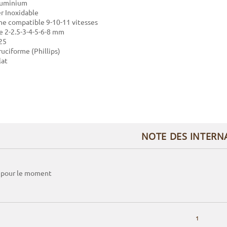
Aluminium
er Inoxidable
ne compatible 9-10-11 vitesses
de 2-2.5-3-4-5-6-8 mm
25
ruciforme (Phillips)
lat
NOTE DES INTERN
 pour le moment
1