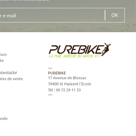
ison
te
dentialité
PUREBIKE
17 Avenue de Blossac
ales de vente
79400
St Maixent l'Ecole
Tél :
09 72 29 11 33
ande