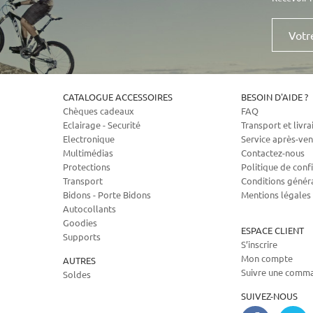
Votre
e-
mail
CATALOGUE ACCESSOIRES
BESOIN D'AIDE ?
Chèques cadeaux
FAQ
Eclairage - Securité
Transport et livra
Electronique
Service après-ven
Multimédias
Contactez-nous
Protections
Politique de confi
Transport
Conditions génér
Bidons - Porte Bidons
Mentions légales
Autocollants
Goodies
ESPACE CLIENT
Supports
S’inscrire
Mon compte
AUTRES
Suivre une comm
Soldes
SUIVEZ-NOUS