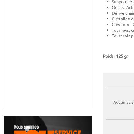
Support : 
Outils : Aci
Dérive chai
Clés allen 
Clés Torx T
Tournevis c
Tournevis p
Poids : 125 gr
Aucun avis