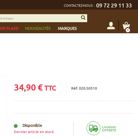
09 72 29 11 33
CONTACTEZ-NOUS :
NS PLANS
NOUVEAUTÉS
MARQUES
0
34,90
€
TTC
Réf. 020.50510
Disponible
Livraison
OFFERTE
Dernier article en stock