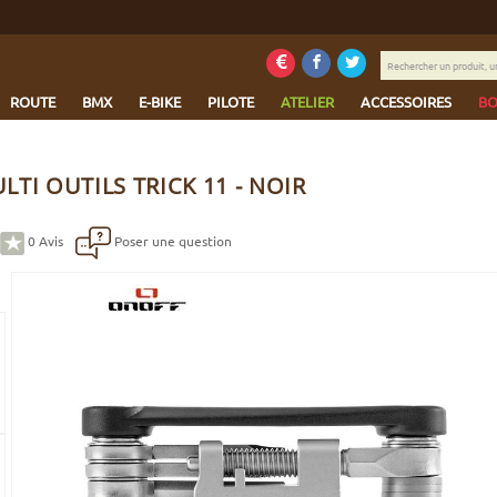
Rechercher
un
produit,
ROUTE
BMX
E-BIKE
PILOTE
ATELIER
ACCESSOIRES
BO
une
marque...
TI OUTILS TRICK 11 - NOIR
0
Avis
Poser une question