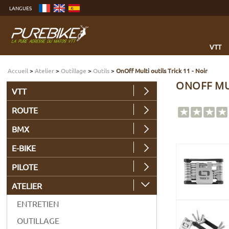
Aller
LANGUES
au
contenu
Aller
au
menu
Aller
à
VTT
la
recherche
Accueil
>
Atelier
>
Outillage
>
Outils
>
OnOff Multi outils Trick 11 - Noir
ONOFF MUL
VTT
ROUTE
BMX
E-BIKE
PILOTE
ATELIER
ENTRETIEN
OUTILLAGE