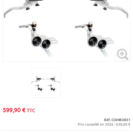
CADRES
ECRANS
SOINS DU CORPS
AUTOCOLLANTS
PURE DAYS
BATTERIES
ETUDE POSTURALE
GOODIES
CADRES E-BIKE
SUPPORTS
MOTEURS
COMMANDES DÉPORTÉES
CABLES ÉLECTRIQUES
599,90
€
TTC
Réf. COMBO831
Prix conseillé en 2026 : 630,00 €