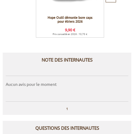
suivant
Hope Outil démonte bore caps
Hope 
pour étriers 2026
compati
9,90 €
Prix conseillé en 2026 : 10,70 €
Prix c
NOTE DES INTERNAUTES
Aucun avis pour le moment
1
QUESTIONS DES INTERNAUTES