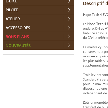
E-BIKE
Descriptif 
PILOTE
Hope Tech 4 EVO 
ATELIER
Le
Hope Tech 4
ACCESSOIRES
enduro, DH et VT
fiabilité absolu
BONS PLANS
du GR4 la référen
NOUVEAUTÉS
Le maître cylind
conservant la pr
montée en puiss
les plus raides.
supplémentaires,
Trois leviers son
Standard (la vers
pour un maximum
disposent d’une 
indépendant de l
L’étrier monoblo
transfert de pu