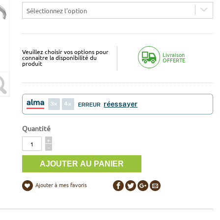
Sélectionnez l'option
Veuillez choisir vos options pour
Livraison
connaitre la disponibilité du
OFFERTE
produit
3
4
réessayer
ERREUR
Quantité
Quantité
+
-
Ajouter à mes favoris