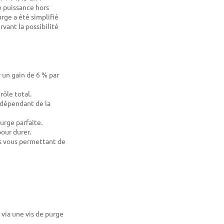
e puissance hors
rge a été simplifié
vant la possibilité
 un gain de 6 % par
ôle total.
indépendant de la
urge parfaite.
our durer.
rs vous permettant de
 via une vis de purge