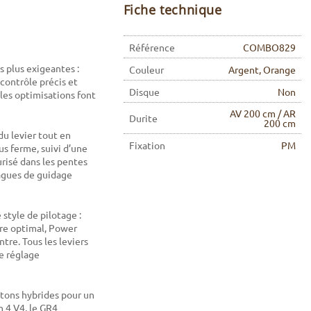
Fiche technique
Référence
COMBO829
s plus exigeantes :
Couleur
Argent, Orange
contrôle précis et
Disque
Non
les optimisations font
AV 200 cm / AR
Durite
200 cm
du levier tout en
Fixation
PM
us ferme, suivi d’une
risé dans les pentes
bagues de guidage
 style de pilotage :
ibre optimal, Power
re. Tous les leviers
e réglage
stons hybrides pour un
 4 V4, le GR4