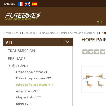
Aller
LANGUES
au
contenu
Aller
au
menu
Aller
à
VTT
la
recherche
Accueil
>
VTT
>
Freinage
>
Freins à disque
>
Paires de freins à disque VTT
>
Hop
HOPE PAIR
VTT
TRANSMISSION
FREINAGE
Freins à disque
Freins à disque avant VTT
Freins à disque arrière VTT
Paires de freins à disque VTT
Adaptateurs VTT
Disques Freins VTT
Durites VTT