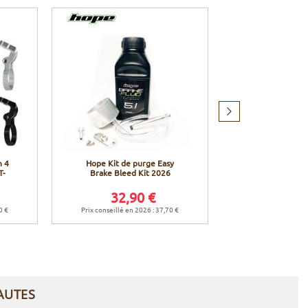
Produit
suivant
h 4
Hope Kit de purge Easy
Hope Matchmak
T-
Brake Bleed Kit 2026
compatibles Sh
II et EV
32,90 €
26,9
0 €
Prix conseillé en 2026 : 37,70 €
Prix conseillé en 
AUTES