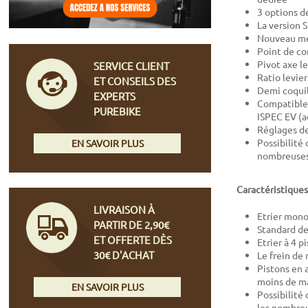
3 options d
La version S
Nouveau méc
Point de co
Pivot axe l
SERVICE CLIENT
Ratio levie
ET CONSEILS DES
Demi coquill
EXPERTS
Compatible 
PUREBIKE
ISPEC EV (
Réglages de
Possibilité
EN SAVOIR PLUS
nombreuses 
Caractéristiques
LIVRAISON À
Etrier mon
PARTIR DE 2,90€
Standard de
ET OFFERTE DÈS
Etrier à 4 
30€ D'ACHAT
Le frein de
Pistons en 
moins de m
EN SAVOIR PLUS
Possibilité
les nombreu