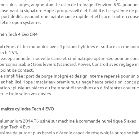
tons plus larges, augmentant le ratio de freinage d’environ 6 %, pour un
nservant la signature Hope : progressivité et fiabilité. Le système de pu
port dédié, assurant une maintenance rapide et efficace, tout en conser
lète « open system ».
frein Tech 4 Evo GR4
xtrême : étrier monobloc avec 4 pistons hybrides et surface accrue pour
Tech 4 V4.
exceptionnelle : nouvelle came et cinématique optimisée pour un contr
ersonnalisable : trois leviers (Standard, Power, Control) avec réglage 
 point de contact.
 simplifiée : port de purge intégré et design interne repensé pour un p
et fiabilité Hope : matériaux premium, usinage haute précision, conçu p
ation : plusieurs pièces du frein sont disponibles en différentes couleu
r le frein selon vos envies
 maitre cylindre Tech 4 EVO
n alumunium 2014 T6 usiné sur machine à commande numérique 5 axes
sign Tech 4 Evo
ème de purge : plus besoin d'ôter le capot de réservoir, la purge se fait