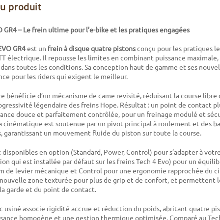
du produit
GR4 – Le frein ultime pour l’e-bike et les pratiques engagées
 EVO GR4
est un
frein à disque quatre pistons
conçu pour les pratiques le
T électrique. Il repousse les limites en combinant puissance maximale, 
e dans toutes les conditions. Sa conception haut de gamme et ses nouvel
ce pour les riders qui exigent le meilleur.
re bénéficie d’un mécanisme de came revisité, réduisant la course libre 
ogressivité légendaire des freins Hope. Résultat : un point de contact pl
ance douce et parfaitement contrôlée, pour un freinage modulé et sécu
 La cinématique est soutenue par un pivot principal à roulement et des 
 garantissant un mouvement fluide du piston sur toute la course.
t disponibles en option (Standard, Power, Control) pour s’adapter à votre
ion qui est installée par défaut sur les freins Tech 4 Evo) pour un équil
 de levier mécanique et Control pour une ergonomie rapprochée du cint
nouvelle zone texturée pour plus de grip et de confort, et permettent l
a garde et du point de contact.
c usiné associe rigidité accrue et réduction du poids, abritant quatre pi
issance homogène et une gestion thermique optimisée. Comparé au Tech