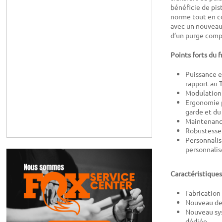
bénéficie de pis
norme tout en co
avec un nouveau 
d’un purge comp
Points forts du 
Puissance e
rapport au 
Modulation 
Ergonomie p
garde et du
Maintenance
Robustesse 
Personnalis
personnalise
Caractéristiques
Fabricatio
Nouveau de
Nouveau syst
dédiée