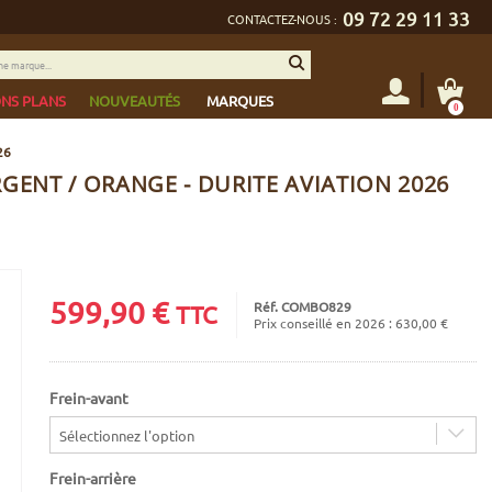
09 72 29 11 33
CONTACTEZ-NOUS :
NS PLANS
NOUVEAUTÉS
MARQUES
0
26
RGENT / ORANGE - DURITE AVIATION 2026
599,90
€
Réf. COMBO829
TTC
Prix conseillé en 2026 : 630,00 €
Frein-avant
Sélectionnez l'option
Frein-arrière