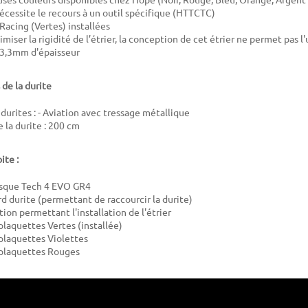
écessite le recours à un outil spécifique (HTTCTC)
Racing (Vertes) installées
miser la rigidité de l’étrier, la conception de cet étrier ne permet pas l'
 3,3mm d'épaisseur
 de la durite
durites : - Aviation avec tressage métallique
la durite : 20
0 cm
ite :
disque Tech 4 EVO GR4
rd durite (permettant de raccourcir la durite)
ation permettant l'installation de l'étrier
plaquettes Vertes (installée)
 plaquettes Violettes
 plaquettes Rouges