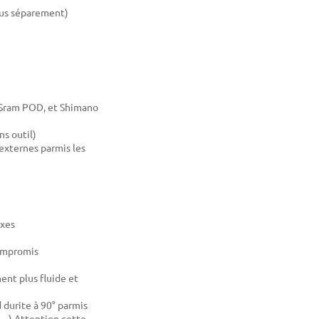
ndus séparement)
 Sram POD, et Shimano
ns outil)
 externes parmis les
axes
compromis
ent plus fluide et
 durite à 90° parmis
.. ) Attention cette