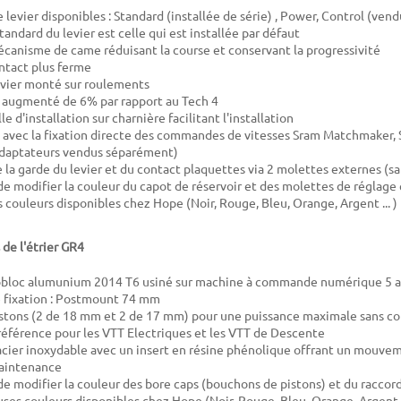
e levier disponibles : Standard (installée de série) , Power, Control (ve
tandard du levier est celle qui est installée par défaut
anisme de came réduisant la course et conservant la progressivité
ntact plus ferme
evier monté sur roulements
r augmenté de 6% par rapport au Tech 4
e d'installation sur charnière facilitant l'installation
avec la fixation directe des commandes de vitesses Sram Matchmaker,
adaptateurs vendus séparément)
 la garde du levier et du contact plaquettes via 2 molettes externes (sa
 de modifier la couleur du capot de réservoir et des molettes de réglage
couleurs disponibles chez Hope (Noir, Rouge, Bleu, Orange, Argent ... )
 de l'étrier GR4
obloc alumunium 2014 T6 usiné sur machine à commande numérique 5 
 fixation : Postmount 74 mm
pistons (2 de 18 mm et 2 de 17 mm) pour une puissance maximale sans 
 référence pour les VTT Electriques et les VTT de Descente
acier inoxydable avec un insert en résine phénolique offrant un mouvem
aintenance
 de modifier la couleur des bore caps (bouchons de pistons) et du raccord
ses couleurs disponibles chez Hope (Noir, Rouge, Bleu, Orange, Argent .