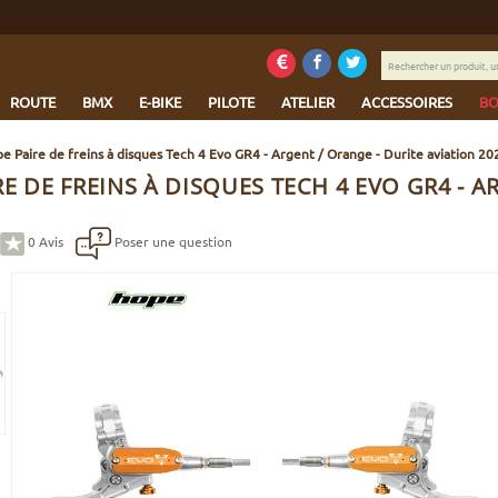
Rechercher
un
produit,
ROUTE
BMX
E-BIKE
PILOTE
ATELIER
ACCESSOIRES
BO
une
marque...
e Paire de freins à disques Tech 4 Evo GR4 - Argent / Orange - Durite aviation 20
E DE FREINS À DISQUES TECH 4 EVO GR4 - A
0
Avis
Poser une question