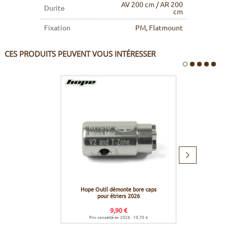
AV 200 cm / AR 200
Durite
cm
Fixation
PM, Flatmount
CES PRODUITS PEUVENT VOUS INTÉRESSER
Produit
suivant
Hope Outil démonte bore caps
Hope 
pour étriers 2026
compati
9,90 €
Prix conseillé en 2026 : 10,70 €
Prix c