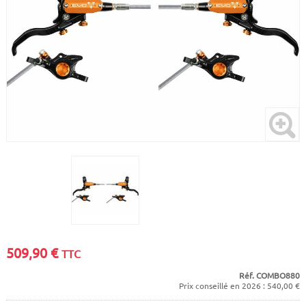
CADRES
ECRANS
SOINS DU CORPS
AUTOCOLLANTS
PURE DAYS
BATTERIES
ETUDE POSTURALE
GOODIES
CADRES E-BIKE
SUPPORTS
MOTEURS
COMMANDES DÉPORTÉES
CABLES ÉLECTRIQUES
509,90
€
TTC
Réf. COMBO880
Prix conseillé en 2026 : 540,00 €