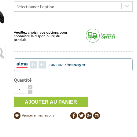
Sélectionnez l'option
Veuillez choisir vos options pour
Livraison
connaitre la disponibilité du
OFFERTE
produit
3
4
réessayer
ERREUR
Quantité
Quantité
+
-
Ajouter à mes favoris