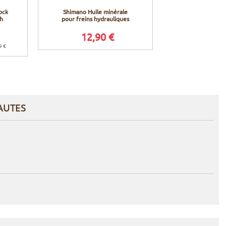
ock
Shimano Huile minérale
Shimano Disqu
h
pour freins hydrauliques
XT RT86 Ice T
202
12,90 €
39,9
9 €
Prix conseillé en 
AUTES