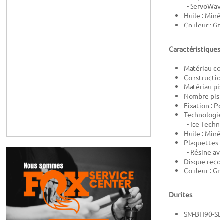
- ServoWave
Huile : Min
Couleur : Gr
Caractéristiques
Matériau co
Constructio
Matériau pi
Nombre pist
Fixation : 
Technologie
- Ice Techn
Huile : Min
Plaquettes 
- Résine av
Disque rec
Couleur : Gr
Durites
SM-BH90-S