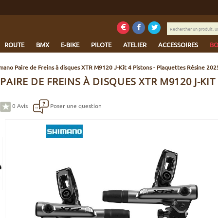
Rechercher
un
produit,
ROUTE
BMX
E-BIKE
PILOTE
ATELIER
ACCESSOIRES
BO
une
marque...
mano Paire de Freins à disques XTR M9120 J-Kit 4 Pistons - Plaquettes Résine 202
AIRE DE FREINS À DISQUES XTR M9120 J-KIT
0
Avis
Poser une question