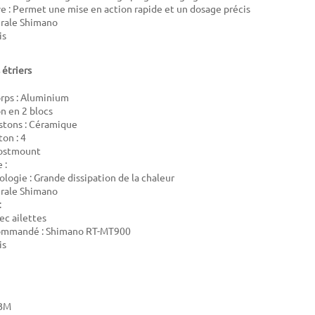
 : Permet une mise en action rapide et un dosage précis
érale Shimano
is
 étriers
rps : Aluminium
n en 2 blocs
stons : Céramique
on : 4
Postmount
 :
ologie : Grande dissipation de la chaleur
érale Shimano
:
ec ailettes
ommandé : Shimano RT-MT900
is
BM