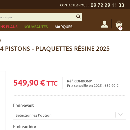
09 72 29 11 33
CONTACTEZ-NOUS :
NS PLANS
NOUVEAUTÉS
MARQUES
0
5
 4 PISTONS - PLAQUETTES RÉSINE 2025
549,90
€
Réf. COMBO691
TTC
Prix conseillé en 2025 : 639,90 €
Frein-avant
Sélectionnez l'option
Frein-arrière