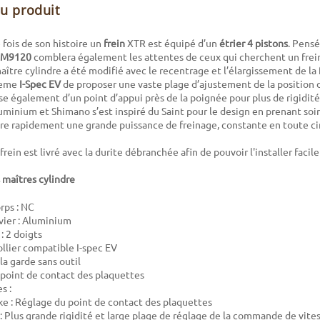
du produit
 fois de son histoire un
frein
XTR est équipé d’un
étrier 4 pistons
. Pensé
 M9120
comblera également les attentes de ceux qui cherchent un frein 
ître cylindre a été modifié avec le recentrage et l’élargissement de la 
teme
I-Spec EV
de proposer une vaste plage d’ajustement de la position
ose également d’un point d’appui près de la poignée pour plus de rigidité.
luminium et Shimano s’est inspiré du Saint pour le design en prenant soin
re rapidement une grande puissance de freinage, constante en toute ci
 frein est livré avec la durite débranchée afin de pouvoir l'installer faci
 maîtres cylindre
rps : NC
vier : Aluminium
 : 2 doigts
ollier compatible I-spec EV
la garde sans outil
point de contact des plaquettes
s :
ke : Réglage du point de contact des plaquettes
 : Plus grande rigidité et large plage de réglage de la commande de vite