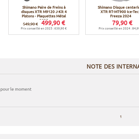
Shimano Paire de Freins à
Shimano Disque centerl
disques XTR M9120 J-Kit 4
XTR RT-MT900 Ice-Tec
Pistons - Plaquettes Métal
Freeza 2024
2025
499,90 €
79,90 €
549,90 €
Prix conseillé en 2025 : 639,90 €
Prix conseillé en 2024 : 84,9
NOTE DES INTERN
 pour le moment
1