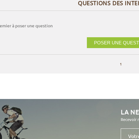
QUESTIONS DES INT
remier à poser une question
POSER UNE QUEST
1
LA N
Recevoir 
Votre
e-