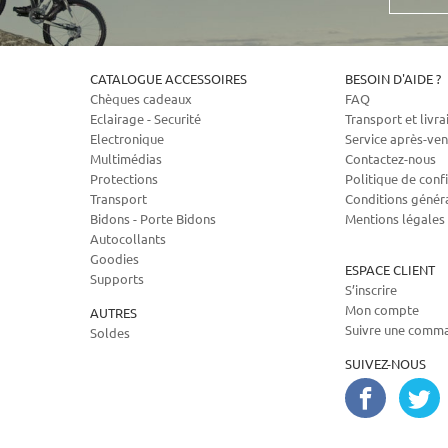
mail
CATALOGUE ACCESSOIRES
BESOIN D'AIDE ?
Chèques cadeaux
FAQ
Eclairage - Securité
Transport et livra
Electronique
Service après-ven
Multimédias
Contactez-nous
Protections
Politique de confi
Transport
Conditions génér
Bidons - Porte Bidons
Mentions légales
Autocollants
Goodies
ESPACE CLIENT
Supports
S’inscrire
Mon compte
AUTRES
Suivre une comm
Soldes
SUIVEZ-NOUS