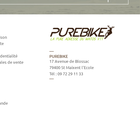
ison
te
dentialité
PUREBIKE
17 Avenue de Blossac
ales de vente
79400
St Maixent l'Ecole
Tél :
09 72 29 11 33
ande