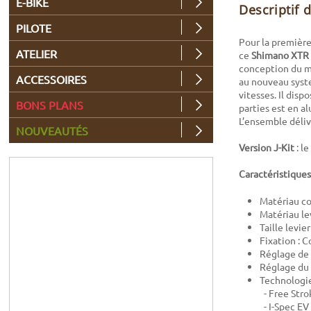
E-BIKE
Descriptif 
PILOTE
Pour la première
ATELIER
ce
Shimano XTR
conception du ma
ACCESSOIRES
au nouveau sys
vitesses. Il disp
BONS PLANS
parties est en a
L’ensemble déliv
NOUVEAUTÉS
Version J-Kit
: le
Caractéristiques
Matériau co
Matériau le
Taille levier
Fixation : C
Réglage de 
Réglage du 
Technologie
- Free Stro
- I-Spec EV