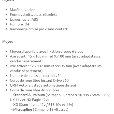
Matériau : acier
Forme : droits, plats, rétreints
Écrous : acier ABS
Nombre : 24
Rayonnage croisé par 2 sans contact
Moyeu
Moyeu disponible avec fixation disque 6 trous
Axe avant : 15 x 100 mm et 9x100 mm (avec adaptateurs
vendus séparément)
Axe arrière : 12 x 142 mm et 9x135 mm (avec adaptateurs
vendus séparément)
Nombre de dents du ratchet : 24
Corps de roue libre Instant Drive 360
QRM Auto (ajustage automatique du jeu)
Corps de roue libre disponibles
-
Standard Aluminum
(Shimano-Sunrace 9-10-11v / Sram 9-10v,
NX 11v et NX Eagle 12v)
-
XD
(Sram 11v et 12v / E13 10v et 11v)
-
Microspline
( Shimano 12 vitesses)