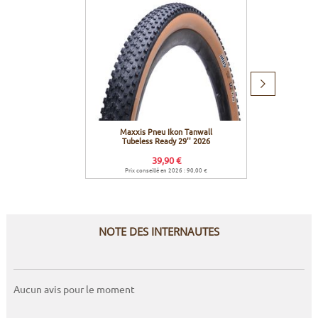
Produit
suivant
Maxxis Pneu Ikon Tanwall
Sram C
Tubeless Ready 29'' 2026
1275 12 
39,90 €
Prix conseillé en 2026 : 90,00 €
NOTE DES INTERNAUTES
Aucun avis pour le moment