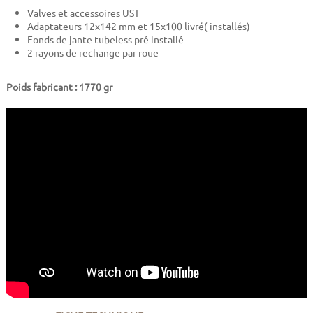
Valves et accessoires UST
Adaptateurs 12x142 mm et 15x100 livré( installés)
Fonds de jante tubeless pré installé
2 rayons de rechange par roue
Poids fabricant : 1770 gr