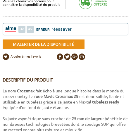
Veuillez choisir vos options pour
Livraison
OFFERTE
connaitre la disponibilité du produit
3
4
réessayer
ERREUR
M'ALERTER DE LA DISPONIBILITÉ
Ajouter à mes favoris
DESCRIPTIF DU PRODUIT
Le nom
Crossmax
fait écho à une longue histoire dans le monde du
cross-country. La
roue Mavic
Crossmax 29
est donc solide, fiable et
utilisable en tubeless grâce à sa jante en Maxtal
tubeless ready
équipée d'un fond de jante étanche.
Sa jante asymétrique sans crochet de
25 mm de largeur
bénéficie de
nombreuses technologies brevetées dont le soudage SUP qui offre
un raccord encore plus robuste et mieux fini .