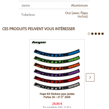
Jante
Aluminium
Oui (avec flaps
Tubeless
inclus)
CES PRODUITS PEUVENT VOUS INTÉRESSER
Produit
suivant
Hope Kit Stickers pour jantes
Effett
Fortus 26 – 27.5" 2026
29,90 €
Prix conseillé en 2026 : 31,50 €