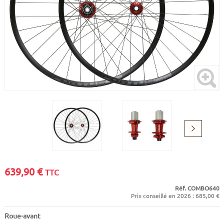
CADRES
ECRANS
SOINS DU CORPS
AUTOCOLLANTS
BATTERIES
ETUDE POSTURALE
GOODIES
CADRES E-BIKE
SUPPORTS
MOTEURS
COMMANDES DÉPORTÉES
Suivant
CABLES ÉLECTRIQUES
639,90
€
TTC
Réf. COMBO640
Prix conseillé en 2026 : 685,00 €
Roue-avant