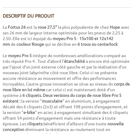
DESCRIPTIF DU PRODUIT
La
Fortus 26
est la
roue 27,5"
la plus polyvalente de chez
Hope
avec
ses 26 mm de largeur interne optimisée pour les pneus de 2.25 à
2.50. Elle est ici équipé du
moyeu Pro 5
-
15x100 et
12x142
mm
de
couleur Rouge
qui se décline en
6 trous ou centerlock
Le
moyeu Pro 5
intègre de nombreuses améliorations comparé au
très réputé Pro 4 . Tout d'abord l'
étanchéité
a encore été optimisée
par l'ajout d'un joint externe côté gauche et par la réalisation d'un
nouveau joint labyrinthe côté roue libre. Celui ci ne présente
aucune résistance au mouvement et offre des performances
incroyables. L'autre grosse innovation se situe au niveau du
corps de
roue libre en lui même
car celui ci est maintenant doté d'un
système à
6 cliquets. Deux versions du corps de roue libre Pro 5
existent :
la version "
musculaire
" en aluminium, à engagement
décalé des 6 cliquets (2x3) et offrant 108 points d'engagement, et
la version "
e-bike
" en acier, à engagement simultané des 6 cliquets
offrant 54 points d'engagement mais une résistance à toute
épreuve. Les
cliquets
bénéficient d'ailleurs d'une toute
nouvelle
conception
diminuant la résistance au roulement tout en