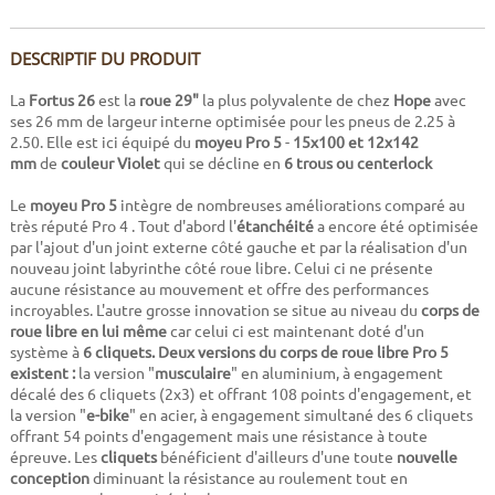
DESCRIPTIF DU PRODUIT
La
Fortus 26
est la
roue 29"
la plus polyvalente de chez
Hope
avec
ses 26 mm de largeur interne optimisée pour les pneus de 2.25 à
2.50. Elle est ici équipé du
moyeu Pro 5
-
15x100 et
12x142
mm
de
couleur Violet
qui se décline en
6 trous ou centerlock
Le
moyeu Pro 5
intègre de nombreuses améliorations comparé au
très réputé Pro 4 . Tout d'abord l'
étanchéité
a encore été optimisée
par l'ajout d'un joint externe côté gauche et par la réalisation d'un
nouveau joint labyrinthe côté roue libre. Celui ci ne présente
aucune résistance au mouvement et offre des performances
incroyables. L'autre grosse innovation se situe au niveau du
corps de
roue libre en lui même
car celui ci est maintenant doté d'un
système à
6 cliquets. Deux versions du corps de roue libre Pro 5
existent :
la version "
musculaire
" en aluminium, à engagement
décalé des 6 cliquets (2x3) et offrant 108 points d'engagement, et
la version "
e-bike
" en acier, à engagement simultané des 6 cliquets
offrant 54 points d'engagement mais une résistance à toute
épreuve. Les
cliquets
bénéficient d'ailleurs d'une toute
nouvelle
conception
diminuant la résistance au roulement tout en