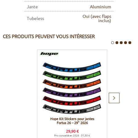
Jante
Aluminium
Oui (avec flaps
Tubeless
inclus)
CES PRODUITS PEUVENT VOUS INTÉRESSER
Produit
suivant
Hope Kit Stickers pour jantes
Effett
Fortus 26 – 29" 2026
29,90 €
Prix conseillé en 2026 : 31,50 €