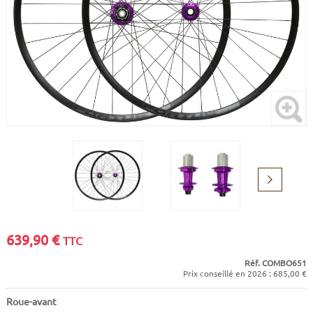
CADRES
ECRANS
SOINS DU CORPS
AUTOCOLLANTS
BATTERIES
ETUDE POSTURALE
GOODIES
CADRES E-BIKE
SUPPORTS
MOTEURS
COMMANDES DÉPORTÉES
Suivant
CABLES ÉLECTRIQUES
639,90
€
TTC
Réf. COMBO651
Prix conseillé en 2026 : 685,00 €
Roue-avant