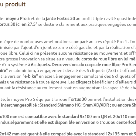
du produit
ier
moyeu Pro 5
et de la
jante Fortus 30
au profil triple cavité quasi ind
rtus 30 ici en 27.5"
se destine clairement aux pratiques engagées comm
ntègre de nombreuses améliorations comparé au très réputé Pro 4 . Tout
imisée par l'ajout d'un joint externe côté gauche et par la réalisation d
roue libre. Celui ci ne présente aucune résistance au mouvement et of
utre grosse innovation se situe au niveau du
corps de roue libre en lui m
 d'un système à
6 cliquets. Deux versions du corps de roue libre Pro 5 e
ire
" en aluminium, à engagement décalé des 6 cliquets (2x3) et offrant
 la version "
e-bike
" en acier, à engagement simultané des 6 cliquets of
is une résistance à toute épreuve. Les
cliquets
bénéficient d'ailleurs 
nuant la résistance au roulement tout en augmentant la capacité de ch
té, le moyeu Pro 5 équipant la roue
Fortus 30
permet l'installation des 
interchangeabilité : Standard Shimano HG ; Sram XD/XDR ; ou encore S
5x100 mm est compatible avec le standard 9x100 mm QR et 20x110 mm vi
ndus séparement et elle est disponible en version 6 trous ou centerloc
 12x142 mm est quant à elle compatible avec le standard 12x135 mm et