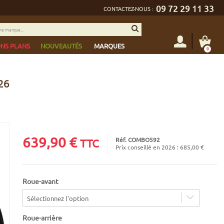
09 72 29 11 33
CONTACTEZ-NOUS :
NS PLANS
NOUVEAUTÉS
MARQUES
0
26
639,90
€
Réf. COMBO592
TTC
Prix conseillé en 2026 : 685,00 €
Roue-avant
Sélectionnez l'option
Roue-arrière