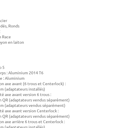
Acier
udés, Ronds
2
m Race
ayon en laiton
o 5
rps : Aluminium 2014 T6
e : Aluminium
on axe avant (6 trous et Centerlock) :
 (adaptateurs installés)
té axe avant version 6 trous :
 QR (adaptateurs vendus séparément)
m (adaptateurs vendus séparément)
té axe avant version Centerlock :
 QR (adaptateurs vendus séparément)
n axe arrière 6 trous et Centerlock :
 (adaptateurs installés)