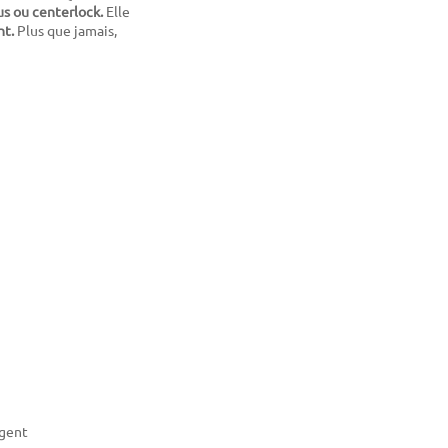
us ou centerlock
.
Elle
nt.
Plus que jamais,
rgent