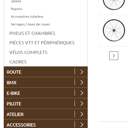
Jantes
Rayons
Accessoires tubeless
Serrages / Axes de roues
PNEUS ET CHAMBRES
PIÈCES VTT ET PÉRIPHÉRIQUES
VÉLOS COMPLETS
Suivant
CADRES
ROUTE
BMX
E-BIKE
PILOTE
ATELIER
ACCESSOIRES