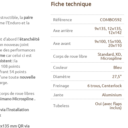
Fiche technique
estructible, la
paire
Référence
COMBO592
e l'Enduro et la
9x135, 12x135,
Axe arrière
12x142
 d'abord l'
étanchéité
9x100, 15x100,
Axe avant
'un nouveau joint
20x110
fre des performances
Standard, XD,
ême
car celui ci est
Corps de roue libre
Microspline
xistent :
la
 108 points
Couleur
Bleu
frant 54 points
Diamètre
27,5"
d'une toute
nouvelle
arge.
Freinage
6 trous, Centerlock
corps de roue libres
Jante
Aluminium
himano Microspline .
Oui (avec flaps
Tubeless
inclus)
a l'installation
k
 9x135 mm QR via