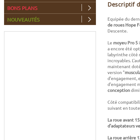
Descriptif 
BONS PLANS
Equipée du dern
NOUVEAUTÉS
de roues Hope Fo
Descente.
Le
moyeu Pro 5
i
a encore été opt
labyrinthe côté 
incroyables. L'a
maintenant doté
version "
muscula
d'engagement, et
d'engagement ma
conception
dimi
Côté compatibili
suivant en toute
La roue avant 1
d'adaptateurs ve
La roue arrière