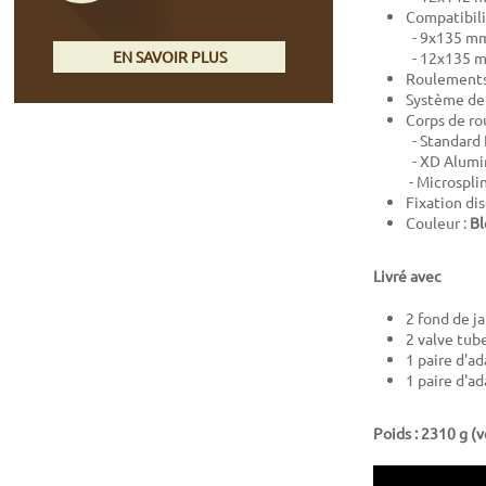
Compatibilit
- 9x135 mm
EN SAVOIR PLUS
- 12x135 m
Roulements 
Système de 
Corps de rou
- Standard 
- XD Alumin
- Microspli
Fixation di
Couleur :
Bl
Livré avec
2 fond de j
2 valve tub
1 paire d'a
1 paire d'a
Poids : 2310 g (v