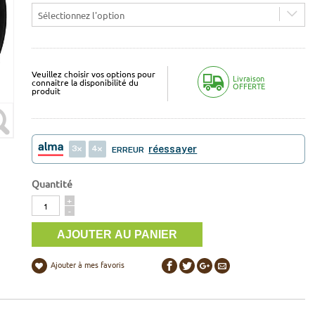
Sélectionnez l'option
Veuillez choisir vos options pour
Livraison
connaitre la disponibilité du
OFFERTE
produit
3
4
réessayer
ERREUR
Quantité
Quantité
+
-
Ajouter à mes favoris