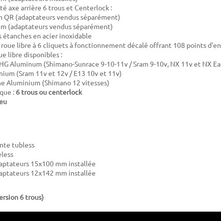
é axe arrière 6 trous et Centerlock :
 QR (adaptateurs vendus séparément)
m (adaptateurs vendus séparément)
étanches en acier inoxidable
roue libre à 6 cliquets à fonctionnement décalé offrant 108 points d
e libre disponibles :
HG Aluminum (Shimano-Sunrace 9-10-11v / Sram 9-10v, NX 11v et NX Ea
ium (Sram 11v et 12v / E13 10v et 11v)
ne Aluminium (Shimano 12 vitesses)
sque :
6 trous ou centerlock
eu
ante tubless
eless
daptateurs 15x100 mm installée
daptateurs 12x142 mm installée
ersion 6 trous)