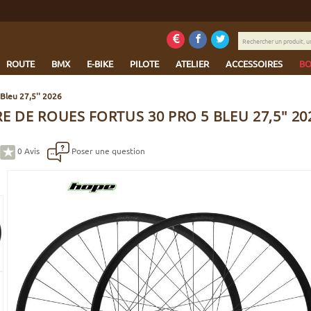
Rechercher
un
produit,
ROUTE
BMX
E-BIKE
PILOTE
ATELIER
ACCESSOIRES
BO
une
marque...
Bleu 27,5'' 2026
E DE ROUES FORTUS 30 PRO 5 BLEU 27,5'' 20
0
Avis
Poser une question