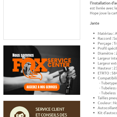
l'installation d
est livrée avec l
Hope joue la cart
Jante
Matériau :
Raccord : S
Perçage : Tr
Profil spéci
Diamètre : 
Largeur int
Largeur ext
Hauteur : 
ETRTO : 58
Compatibili
- Tubetype
- Tubeless 
- Tubeless
Tailles pne
Couleur : No
Autocollant
SERVICE CLIENT
Kit d'autoc
ET CONSEILS DES