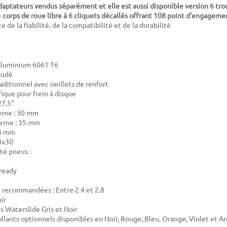
'adaptateurs vendus séparément et elle est aussi disponible
version 6 tro
e
corps de roue libre à 6 cliquets décallés offrant 108 point d'engageme
e de la fiabilité, de la compatibilité et de la durabilité
 Aluminium 6061 T6
oudé
aditionnel avec oeillets de renfort
fique pour frein à disque
27,5"
erne : 30 mm
erne : 35 mm
23 mm
4x30
té pneus :
ready
u recommandées : Entre 2.4 et 2.8
ir
s Waterslide Gris et Noir
ollants optionnels disponibles en Noir, Rouge, Bleu, Orange, Violet et A