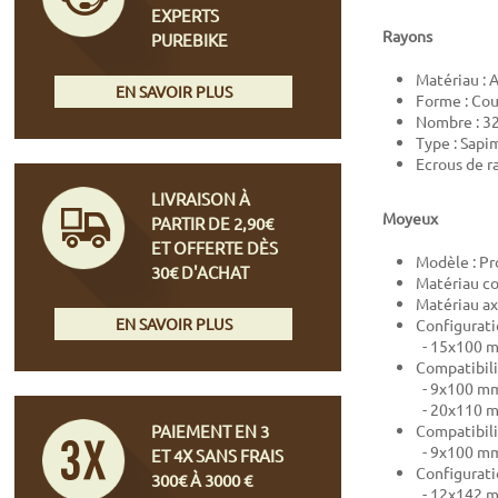
EXPERTS
Rayons
PUREBIKE
Matériau : 
EN SAVOIR PLUS
Forme : Co
Nombre : 3
Type : Sapi
Ecrous de r
LIVRAISON À
Moyeux
PARTIR DE 2,90€
ET OFFERTE DÈS
Modèle : Pr
30€ D'ACHAT
Matériau co
Matériau ax
EN SAVOIR PLUS
Configurati
- 15x100 mm
Compatibili
- 9x100 mm
- 20x110 m
PAIEMENT EN 3
Compatibili
- 9x100 mm
ET 4X SANS FRAIS
Configuratio
300€ À 3000 €
- 12x142 mm