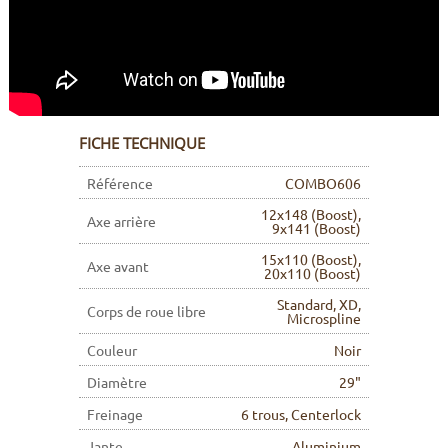
FICHE TECHNIQUE
Référence
COMBO606
12x148 (Boost),
Axe arrière
9x141 (Boost)
15x110 (Boost),
Axe avant
20x110 (Boost)
Standard, XD,
Corps de roue libre
Microspline
Couleur
Noir
Diamètre
29"
Freinage
6 trous, Centerlock
Jante
Aluminium