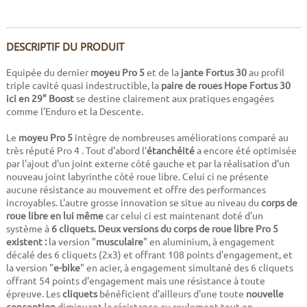
DESCRIPTIF DU PRODUIT
Equipée du dernier
moyeu Pro 5
et de la
jante Fortus 30
au profil
triple cavité quasi indestructible, la
paire de roues Hope Fortus 30
ici en 29" Boost
se destine clairement aux pratiques engagées
comme l'Enduro et la Descente.
Le
moyeu Pro 5
intègre de nombreuses améliorations comparé au
très réputé Pro 4 . Tout d'abord l'
étanchéité
a encore été optimisée
par l'ajout d'un joint externe côté gauche et par la réalisation d'un
nouveau joint labyrinthe côté roue libre. Celui ci ne présente
aucune résistance au mouvement et offre des performances
incroyables. L'autre grosse innovation se situe au niveau du
corps de
roue libre en lui même
car celui ci est maintenant doté d'un
système à
6 cliquets. Deux versions du corps de roue libre Pro 5
existent :
la version "
musculaire
" en aluminium, à engagement
décalé des 6 cliquets (2x3) et offrant 108 points d'engagement, et
la version "
e-bike
" en acier, à engagement simultané des 6 cliquets
offrant 54 points d'engagement mais une résistance à toute
épreuve. Les
cliquets
bénéficient d'ailleurs d'une toute
nouvelle
conception
diminuant la résistance au roulement tout en