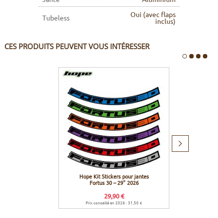
Oui (avec flaps
Tubeless
inclus)
CES PRODUITS PEUVENT VOUS INTÉRESSER
Produit
suivant
Hope Kit Stickers pour jantes
Effett
Fortus 30 – 29" 2026
29,90 €
Prix conseillé en 2026 : 31,50 €