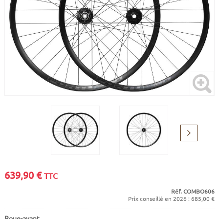
CADRES
ECRANS
SOINS DU CORPS
AUTOCOLLANTS
BATTERIES
ETUDE POSTURALE
GOODIES
CADRES E-BIKE
SUPPORTS
MOTEURS
COMMANDES DÉPORTÉES
CABLES ÉLECTRIQUES
Suivant
639,90
€
TTC
Réf. COMBO606
Prix conseillé en 2026 : 685,00 €
Roue-avant