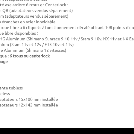
é axe arrière 6 trous et Centerlock :
 QR (adaptateurs vendus séparément)
m (adaptateurs vendus séparément)
étanches en acier inoxidable
roue libre à 6 cliquets à fonctionnement décalé offrant 108 points d
e libre disponibles :
HG Aluminum (Shimano-Sunrace 9-10-11v / Sram 9-10v, NX 11v et NX Ea
ium (Sram 11v et 12v / E13 10v et 11v)
ne Aluminium (Shimano 12 vitesses)
sque :
6 trous ou centerlock
ouge
jante tubless
beless
daptateurs 15x100 mm installée
daptateurs 12x142 mm installée