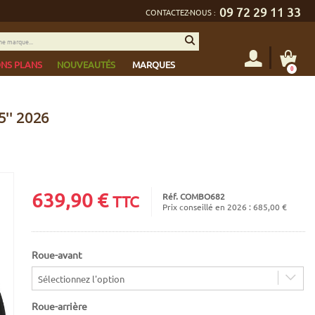
09 72 29 11 33
CONTACTEZ-NOUS :
NS PLANS
NOUVEAUTÉS
MARQUES
0
'' 2026
639,90
€
Réf. COMBO682
TTC
Prix conseillé en 2026 : 685,00 €
Roue-avant
Sélectionnez l'option
Roue-arrière