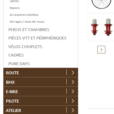
Jantes
Rayons
Accessoires tubeless
Serrages / Axes de roues
PNEUS ET CHAMBRES
PIÈCES VTT ET PÉRIPHÉRIQUES
VÉLOS COMPLETS
Suivant
CADRES
PURE DAYS
ROUTE
BMX
E-BIKE
PILOTE
ATELIER