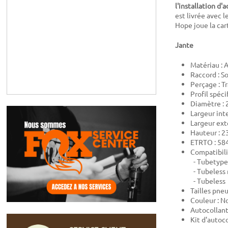
l'installation d
est livrée avec l
Hope joue la cart
Jante
Matériau :
Raccord : S
Perçage : Tr
Profil spéci
Diamètre : 
Largeur int
Largeur ext
Hauteur : 
ETRTO : 58
Compatibili
- Tubetype
- Tubeless 
- Tubeless
Tailles pne
Couleur : No
Autocollant
Kit d'autoc