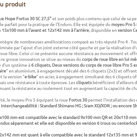
du produit
ue Hope Fortus 30 SC 27,5"
et son poids plus contenu que celui de sa pe
e parfait pour la pratique de l'Enduro. Elle est équipée du
moyeu Pro 5
n
15x100 mm à l'avant et 12x142 mm à l'arrière
, disponible en
version C
ntègre de nombreuses améliorations comparé au très réputé Pro 4 . Tout
imisée par l'ajout d'un joint externe côté gauche et par la réalisation d
roue libre. Celui ci ne présente aucune résistance au mouvement et of
utre grosse innovation se situe au niveau du
corps de roue libre en lui m
 d'un système à
6 cliquets. Deux versions du corps de roue libre Pro 5 e
ire
" en aluminium, à engagement décalé des 6 cliquets (2x3) et offrant
 la version "
e-bike
" en acier, à engagement simultané des 6 cliquets of
is une résistance à toute épreuve. Les
cliquets
bénéficient d'ailleurs 
nuant la résistance au roulement tout en augmentant la capacité de ch
té, le moyeu Pro 5 équipant la roue
Fortus 30
permet l'installation des 
interchangeabilité : Standard Shimano HG ; Sram XD/XDR ; ou encore S
5x100 mm est compatible avec le standard 9x100 mm QR et 20x110 mm vi
ndus séparement et elle est disponible en version 6 trous ou centerloc
 12x142 mm est quant à elle compatible avec le standard 12x135 mm et