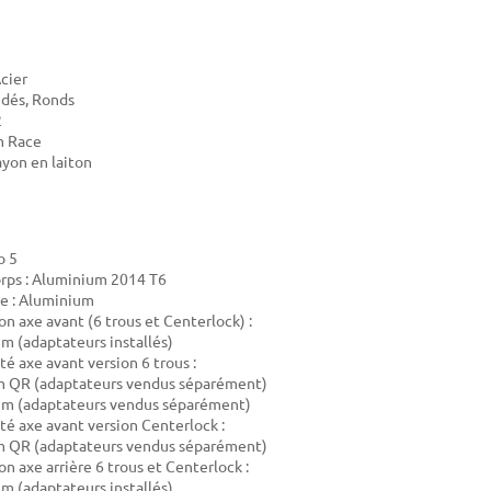
Acier
udés, Ronds
2
m Race
ayon en laiton
o 5
rps : Aluminium 2014 T6
e : Aluminium
on axe avant (6 trous et Centerlock) :
 (adaptateurs installés)
té axe avant version 6 trous :
 QR (adaptateurs vendus séparément)
m (adaptateurs vendus séparément)
té axe avant version Centerlock :
 QR (adaptateurs vendus séparément)
n axe arrière 6 trous et Centerlock :
 (adaptateurs installés)