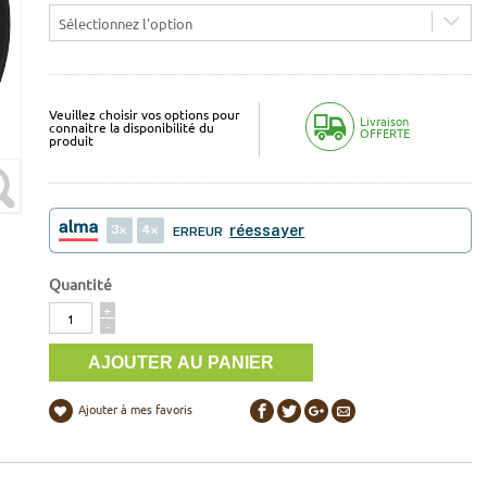
Sélectionnez l'option
Veuillez choisir vos options pour
Livraison
connaitre la disponibilité du
OFFERTE
produit
3
4
réessayer
ERREUR
Quantité
Quantité
+
-
Ajouter à mes favoris