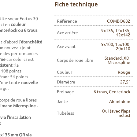
Fiche technique
tite soeur Fortus 30
Référence
COMBO682
ici en
couleur
enterlock ou 6 trous
9x135, 12x135,
Axe arrière
12x142
 d'abord l'
étanchéité
9x100, 15x100,
Axe avant
'un nouveau joint
20x110
fre des performances
Standard, XD,
ême
car celui ci est
Corps de roue libre
Microspline
xistent :
la
 108 points
Couleur
Rouge
frant 54 points
Diamètre
27,5"
d'une toute
nouvelle
arge.
Freinage
6 trous, Centerlock
corps de roue libres
Jante
Aluminium
himano Microspline .
Oui (avec flaps
Tubeless
inclus)
a l'installation
k
 9x135 mm QR via