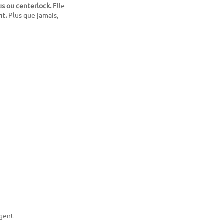
us ou centerlock
.
Elle
nt.
Plus que jamais,
rgent