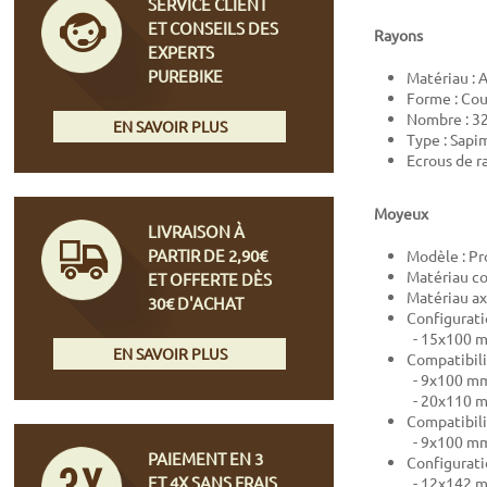
SERVICE CLIENT
ET CONSEILS DES
Rayons
EXPERTS
PUREBIKE
Matériau : 
Forme : Co
Nombre : 3
EN SAVOIR PLUS
Type : Sapi
Ecrous de r
Moyeux
LIVRAISON À
PARTIR DE 2,90€
Modèle : Pr
Matériau co
ET OFFERTE DÈS
Matériau ax
30€ D'ACHAT
Configurati
- 15x100 mm
EN SAVOIR PLUS
Compatibili
- 9x100 mm
- 20x110 m
Compatibili
- 9x100 mm
PAIEMENT EN 3
Configuratio
ET 4X SANS FRAIS
- 12x142 mm