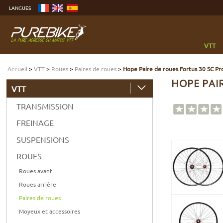
Aller
LANGUES
au
contenu
Aller
au
menu
Aller
à
VTT
la
recherche
Accueil
>
VTT
>
Roues
>
Paires de roues
>
Hope Paire de roues Fortus 30 SC Pr
HOPE PAIR
VTT
TRANSMISSION
FREINAGE
SUSPENSIONS
ROUES
Roues avant
Roues arrière
Paires de roues
Moyeux et accessoires