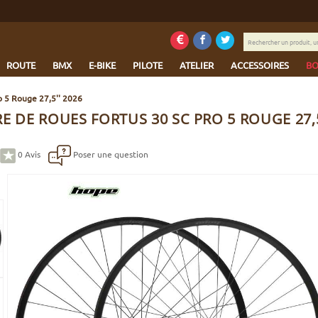
Rechercher
un
produit,
ROUTE
BMX
E-BIKE
PILOTE
ATELIER
ACCESSOIRES
BO
une
marque...
o 5 Rouge 27,5'' 2026
E DE ROUES FORTUS 30 SC PRO 5 ROUGE 27,5
0
Avis
Poser une question