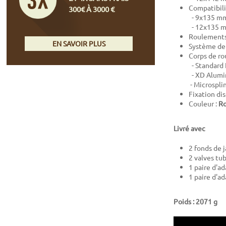
Compatibilit
300€ À 3000 €
- 9x135 mm
- 12x135 m
Roulements 
EN SAVOIR PLUS
Système de 
Corps de rou
- Standard 
- XD Alumin
- Microspli
Fixation di
Couleur :
R
Livré avec
2 fonds de 
2 valves tu
1 paire d'a
1 paire d'a
Poids : 2071 g