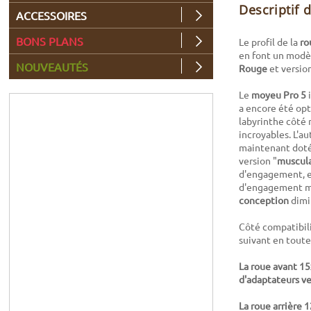
Descriptif 
ACCESSOIRES
BONS PLANS
Le profil de la
ro
en font un modèl
NOUVEAUTÉS
Rouge
et versio
Le
moyeu Pro 5
i
a encore été opt
labyrinthe côté 
incroyables. L'a
maintenant doté
version "
muscula
d'engagement, et
d'engagement ma
conception
dimi
Côté compatibili
suivant en toute
La roue avant 1
d'adaptateurs ve
La roue arrière