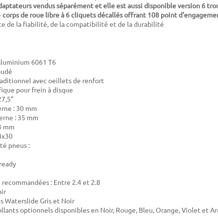
'adaptateurs vendus séparément et elle est aussi disponible
version 6 tro
e
corps de roue libre à 6 cliquets décallés offrant 108 point d'engageme
e de la fiabilité, de la compatibilité et de la durabilité
 Aluminium 6061 T6
oudé
aditionnel avec oeillets de renfort
fique pour frein à disque
27,5"
erne : 30 mm
erne : 35 mm
23 mm
4x30
té pneus :
ready
u recommandées : Entre 2.4 et 2.8
ir
s Waterslide Gris et Noir
ollants optionnels disponibles en Noir, Rouge, Bleu, Orange, Violet et A