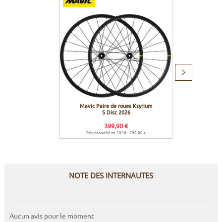
Produit
suivant
Mavic Paire de roues Ksyrium
Mavic P
S Disc 2026
399,90 €
Prix conseillé en 2026 : 499,00 €
Prix co
NOTE DES INTERNAUTES
Aucun avis pour le moment