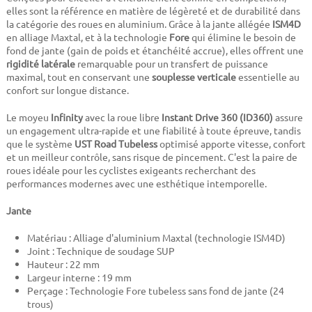
elles sont la référence en matière de légèreté et de durabilité dans
la catégorie des roues en aluminium. Grâce à la jante allégée
ISM4D
en alliage Maxtal, et à la technologie
Fore
qui élimine le besoin de
fond de jante (gain de poids et étanchéité accrue), elles offrent une
rigidité latérale
remarquable pour un transfert de puissance
maximal, tout en conservant une
souplesse verticale
essentielle au
confort sur longue distance.
Le moyeu
Infinity
avec la roue libre
Instant Drive 360 (ID360)
assure
un engagement ultra-rapide et une fiabilité à toute épreuve, tandis
que le système
UST Road Tubeless
optimisé apporte vitesse, confort
et un meilleur contrôle, sans risque de pincement. C'est la paire de
roues idéale pour les cyclistes exigeants recherchant des
performances modernes avec une esthétique intemporelle.
Jante
Matériau : Alliage d'aluminium Maxtal (technologie ISM4D)
Joint : Technique de soudage SUP
Hauteur : 22 mm
Largeur interne : 19 mm
Perçage : Technologie Fore tubeless sans fond de jante (24
trous)