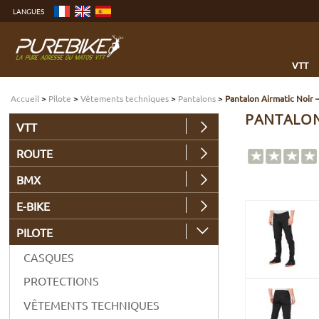
Aller
LANGUES
au
contenu
Aller
au
menu
Aller
à
VTT
la
recherche
Accueil
>
Pilote
>
Vêtements techniques
>
Pantalons
>
Pantalon Airmatic Noir –
PANTALON 
VTT
ROUTE
BMX
E-BIKE
PILOTE
CASQUES
PROTECTIONS
VÊTEMENTS TECHNIQUES