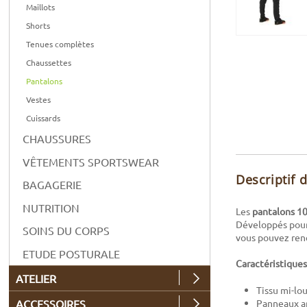
Maillots
Shorts
Tenues complètes
Chaussettes
Pantalons
Vestes
Cuissards
CHAUSSURES
VÊTEMENTS SPORTSWEAR
Descriptif 
BAGAGERIE
NUTRITION
Les
pantalons 1
Développés pour 
SOINS DU CORPS
vous pouvez renc
ETUDE POSTURALE
Caractéristiques
ATELIER
Tissu mi-lo
ACCESSOIRES
Panneaux ar