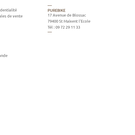
dentialité
PUREBIKE
17 Avenue de Blossac
ales de vente
79400
St Maixent l'Ecole
Tél :
09 72 29 11 33
ande