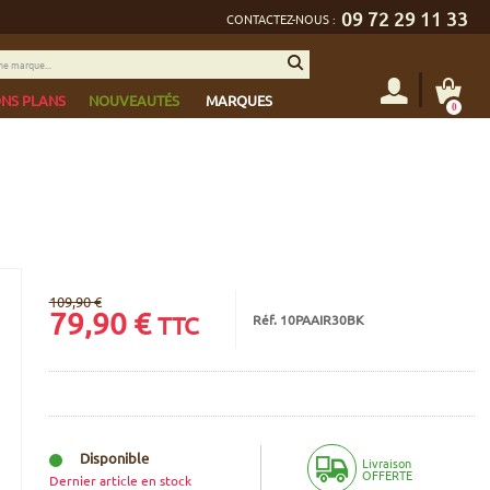
09 72 29 11 33
CONTACTEZ-NOUS :
NS PLANS
NOUVEAUTÉS
MARQUES
0
109,90 €
79,90
€
Réf. 10PAAIR30BK
TTC
Disponible
Livraison
OFFERTE
Dernier article en stock