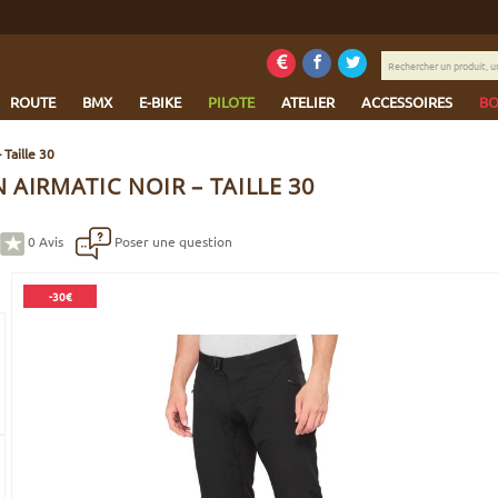
Rechercher
un
produit,
ROUTE
BMX
E-BIKE
PILOTE
ATELIER
ACCESSOIRES
BO
une
marque...
 Taille 30
AIRMATIC NOIR – TAILLE 30
0
Avis
Poser une question
-30€