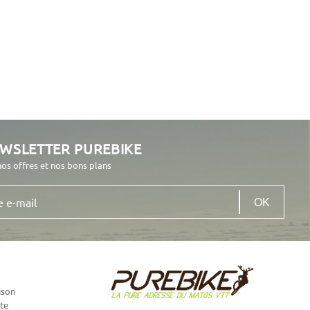
EWSLETTER PUREBIKE
nos offres et nos bons plans
ison
te