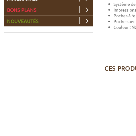
Système de 
BONS PLANS
Impressions 
Poches à fe
NOUVEAUTÉS
Poche spéci
Couleur :
No
CES PROD