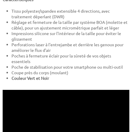
Tissu polyester/spandex extensible 4 directions, avec
traitement déperlant (DWR)
Réglage et fermeture de la taille par système BOA (molette et
câble), pour un ajustement micrométrique parfait et léger
Impressions silicone sur l’intérieur de la taille pour éviter le
glissement
Perforations laser à l’entrejambe et derrière les genoux pour
améliorer le flux d’air
Poches à fermeture éclair pour la sûreté de vos objets
essentiels
Poche de stabilisation pour votre smartphone ou multi-outil
Coupe près du corps (moulant)
Couleur Vert et Noir