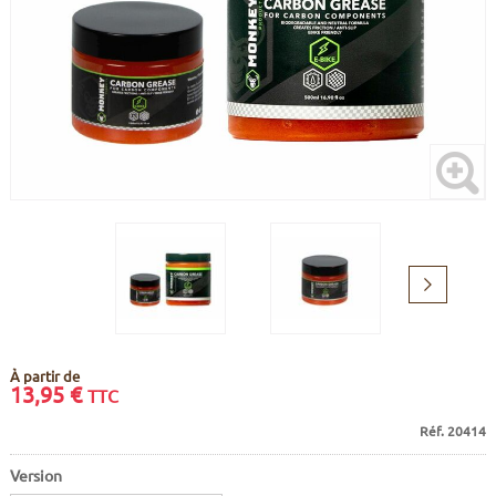
CADRES
ECRANS
SOINS DU CORPS
AUTOCOLLANTS
BATTERIES
ETUDE POSTURALE
GOODIES
CADRES E-BIKE
SUPPORTS
MOTEURS
COMMANDES DÉPORTÉES
Suivant
CABLES ÉLECTRIQUES
À partir de
13,95
€
TTC
Réf. 20414
Version