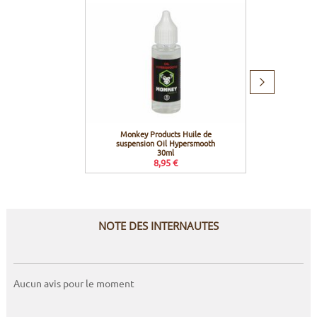
Produit
suivant
Monkey Products Huile de
Monkey 
suspension Oil Hypersmooth
30ml
8,95 €
NOTE DES INTERNAUTES
Aucun avis pour le moment