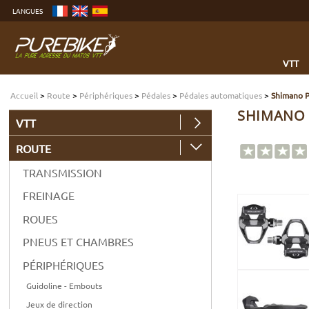
Aller
LANGUES
au
contenu
Aller
au
menu
Aller
à
VTT
la
recherche
Accueil
>
Route
>
Périphériques
>
Pédales
>
Pédales automatiques
>
Shimano 
SHIMANO 
VTT
ROUTE
TRANSMISSION
FREINAGE
ROUES
PNEUS ET CHAMBRES
PÉRIPHÉRIQUES
Guidoline - Embouts
Jeux de direction