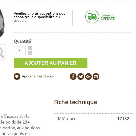
Veuillez choisir vos options pour
Livraison
connaitre la disponibilité du
OFFERTE
produit
Quantité
Quantité
+
-
Ajouter à mes favoris
Fiche technique
 efficaces sur la
Référence
17132
 le poids de 234
jection, aux boulons
port au poids en