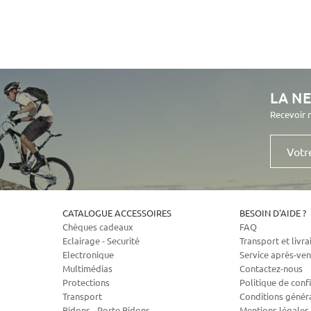
LA N
Recevoir 
Votre
e-
mail
CATALOGUE ACCESSOIRES
BESOIN D'AIDE ?
Chèques cadeaux
FAQ
Eclairage - Securité
Transport et livra
Electronique
Service après-ven
Multimédias
Contactez-nous
Protections
Politique de confi
Transport
Conditions génér
Bidons - Porte Bidons
Mentions légales