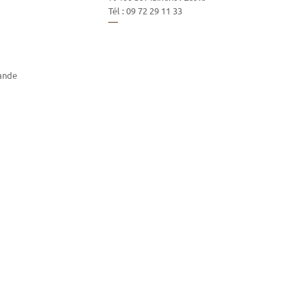
Tél :
09 72 29 11 33
ande