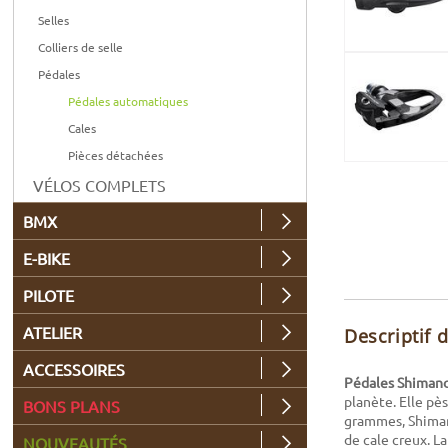
Selles
Colliers de selle
Pédales
Pédales automatiques
Cales
Pièces détachées
VÉLOS COMPLETS
BMX
E-BIKE
PILOTE
ATELIER
Descriptif 
ACCESSOIRES
Pédales Shiman
planète. Elle pè
BONS PLANS
grammes, Shiman
de cale creux. L
NOUVEAUTÉS