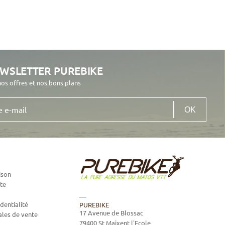
EWSLETTER PUREBIKE
nos offres et nos bons plans
ison
te
dentialité
PUREBIKE
17 Avenue de Blossac
ales de vente
79400
St Maixent l'Ecole