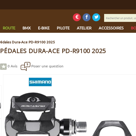
Rechercher
un
produit,
ROUTE
BMX
E-BIKE
PILOTE
ATELIER
ACCESSOIRES
BO
une
marque...
Pédales Dura-Ace PD-R9100 2025
PÉDALES DURA-ACE PD-R9100 2025
0
Avis
Poser une question