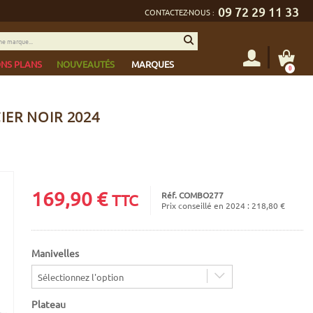
09 72 29 11 33
CONTACTEZ-NOUS :
NS PLANS
NOUVEAUTÉS
MARQUES
0
IER NOIR 2024
169,90
€
Réf. COMBO277
TTC
Prix conseillé en 2024 : 218,80 €
Manivelles
Sélectionnez l'option
Plateau