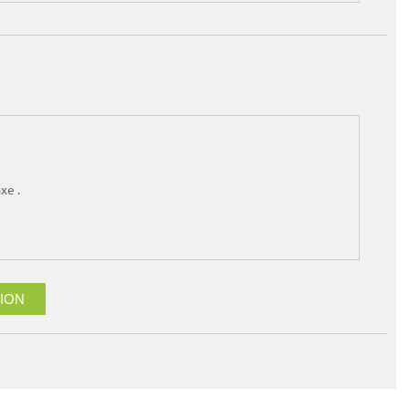
xe .
ION