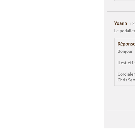
Yoann
2
Le pedalier
Réponse
Bonjour
Il est ef
Cordiale
Chris Ser