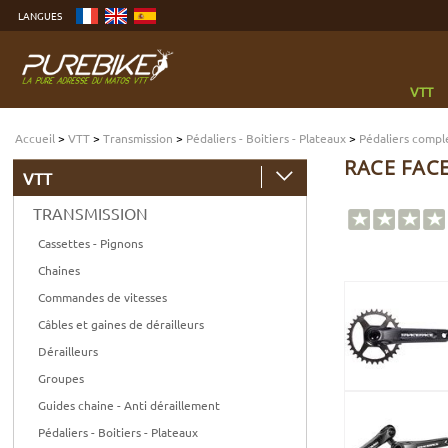
Aller
LANGUES
au
contenu
Aller
au
menu
Aller
à
VTT
la
recherche
Accueil
>
VTT
>
Transmission
>
Pédaliers - Boitiers - Plateaux
>
Pédaliers compl
RACE FACE
VTT
TRANSMISSION
Cassettes - Pignons
Chaines
Commandes de vitesses
Câbles et gaines de dérailleurs
Dérailleurs
Groupes
Guides chaine - Anti déraillement
Pédaliers - Boitiers - Plateaux