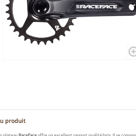
du produit
 plateau
RaceFace
offre un excellent rapport qualité/prix. Il se compo