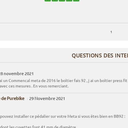
1
QUESTIONS DES INT
28 novembre 2021
 ai un Commencal meta de 2016 le boîtier fais 92 , j ai un boîtier press f
avec ces mesures . En vous remerciant.
 de Purebike
29 Novembre 2021
pouvez installer ce pédalier sur votre Meta si vous êtes bien en BB92 :
t dont les cuvettes font 41 mm de diamètre