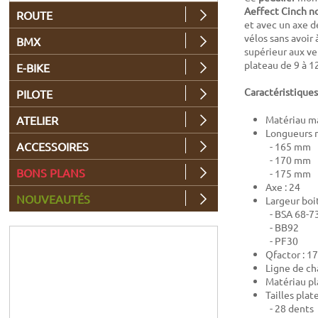
Aeffect Cinch no
ROUTE
et avec un axe d
vélos sans avoir 
BMX
supérieur aux ve
plateau de 9 à 12
E-BIKE
Caractéristiques
PILOTE
ATELIER
Matériau ma
Longueurs m
ACCESSOIRES
- 165 mm
- 170 mm
BONS PLANS
- 175 mm
Axe : 24
NOUVEAUTÉS
Largeur boi
- BSA 68-
- BB92
- PF30
Qfactor : 1
Ligne de ch
Matériau pl
Tailles plat
- 28 dents