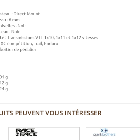
ateau : Direct Mount
eau : 6 mm
ivelles : Noir
teau : Noir
té : Transmissions VTT 1x10, 1x11 et 1x12 vitesses
: XC compétition, Trail, Enduro
boitier de pédalier
701 g
712 g
724 g
UITS PEUVENT VOUS INTÉRESSER