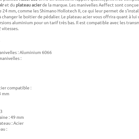
ir
et du
plateau acier
de la marque. Les manivelles Aeffect sont conçu
e 24 mm, comme les Shimano Hollotech II, ce qui leur permet de s'insta
à changer le boitier de pédalier. Le plateau acier vous offrira quant à lui
rsions aluminium pour un tarif très bas. Il est compatible avec les tran
 vitesses.
nivelles : Aluminium 6066
anivelles :
tier compatible :
73 mm
73
aine : 49 mm
ateau : Acier
eau :