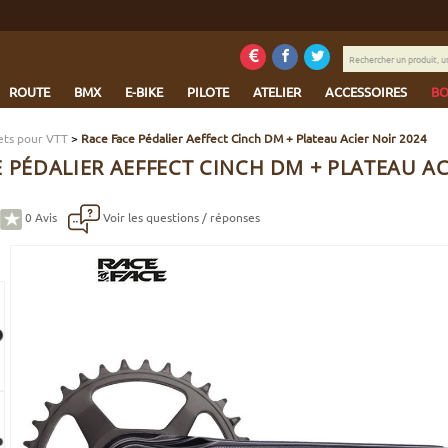
Rechercher
un
produit,
ROUTE
BMX
E-BIKE
PILOTE
ATELIER
ACCESSOIRES
BO
une
marque...
ets pour VTT
>
Race Face Pédalier Aeffect Cinch DM + Plateau Acier Noir 2024
 PÉDALIER AEFFECT CINCH DM + PLATEAU AC
0
Avis
Voir les questions / réponses