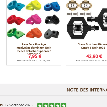
Race Face Protège
Crank Brothers Pédale
manivelles aluminium Noir.
Candy 1 Noir 2026
Pièces détachées pédalier
VTT 2024
7,95 €
42,90 €
Prix conseillé en 2024 : 13,90 €
Prix conseillé en 2026 : 59,9
NOTE DES INTERN
us
26 octobre 2023