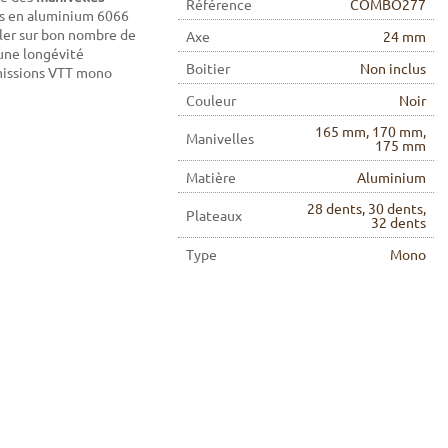
Référence
COMBO277
es en aluminium 6066
ller sur bon nombre de
Axe
24 mm
 une longévité
Boitier
Non inclus
smissions VTT mono
Couleur
Noir
165 mm, 170 mm,
Manivelles
175 mm
Matière
Aluminium
28 dents, 30 dents,
Plateaux
32 dents
Type
Mono