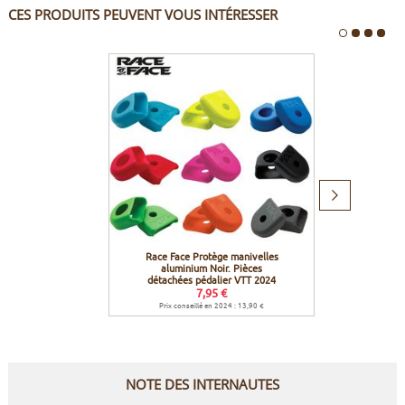
CES PRODUITS PEUVENT VOUS INTÉRESSER
Produit
suivant
Race Face Protège manivelles
Icetool
aluminium Noir. Pièces
détachées pédalier VTT 2024
7,95 €
Prix conseillé en 2024 : 13,90 €
NOTE DES INTERNAUTES