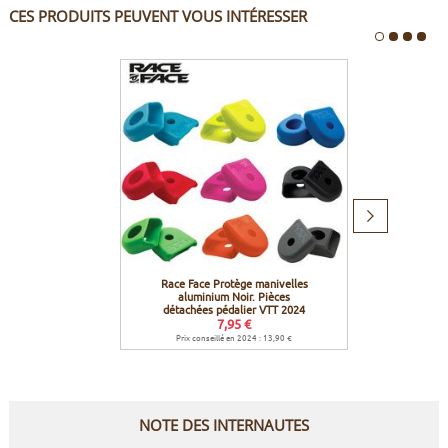
CES PRODUITS PEUVENT VOUS INTÉRESSER
Produit
suivant
Race Face Protège manivelles
Icetool
aluminium Noir. Pièces
détachées pédalier VTT 2024
7,95 €
Prix conseillé en 2024 : 13,90 €
NOTE DES INTERNAUTES