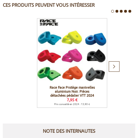
CES PRODUITS PEUVENT VOUS INTÉRESSER
Produit
suivant
Race Face Protège manivelles
Icetool
aluminium Noir. Pièces
détachées pédalier VTT 2024
7,95 €
Prix conseillé en 2024 : 13,90 €
NOTE DES INTERNAUTES