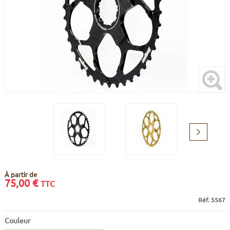
CADRES
ECRANS
SOINS DU CORPS
AUTOCOLLANTS
BATTERIES
ETUDE POSTURALE
GOODIES
CADRES E-BIKE
SUPPORTS
MOTEURS
COMMANDES DÉPORTÉES
Suivant
CABLES ÉLECTRIQUES
À partir de
75,00
€
TTC
Réf. 5567
Couleur