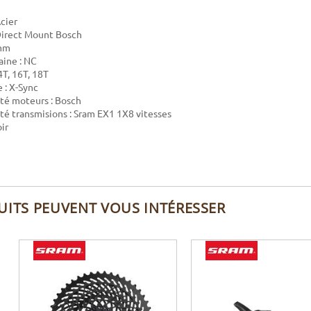
Acier
Direct Mount Bosch
 mm
aine : NC
4T, 16T, 18T
 : X-Sync
té moteurs : Bosch
té transmisions : Sram EX1 1X8 vitesses
ir
UITS PEUVENT VOUS INTÉRESSER