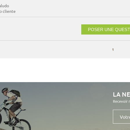
aludo
io cliente
POSER UNE QUEST
1
LA N
Recevoir 
Votre
e-
mail