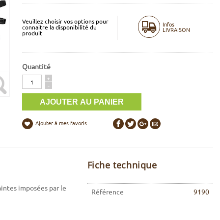
Veuillez choisir vos options pour
Infos
connaitre la disponibilité du
LIVRAISON
produit
Quantité
Quantité
+
-
Ajouter à mes favoris
Fiche technique
intes imposées par le
Référence
9190