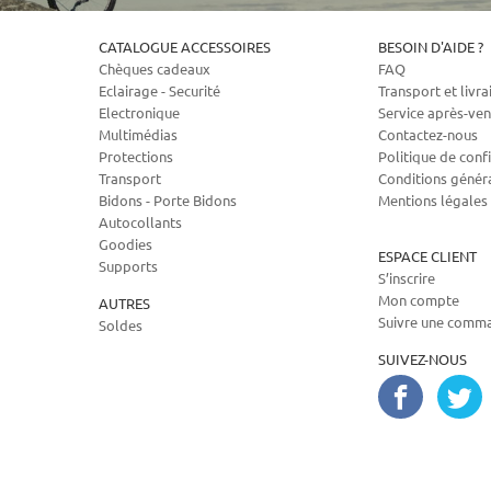
CATALOGUE ACCESSOIRES
BESOIN D'AIDE ?
Chèques cadeaux
FAQ
Eclairage - Securité
Transport et livra
Electronique
Service après-ven
Multimédias
Contactez-nous
Protections
Politique de confi
Transport
Conditions génér
Bidons - Porte Bidons
Mentions légales
Autocollants
Goodies
ESPACE CLIENT
Supports
S’inscrire
Mon compte
AUTRES
Suivre une comm
Soldes
SUIVEZ-NOUS