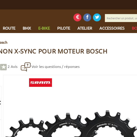
Rechercher
un
produit,
ROUTE
BMX
E-BIKE
PILOTE
ATELIER
ACCESSOIRES
BO
une
marque...
osch
NON X-SYNC POUR MOTEUR BOSCH
2
Avis
Voir les questions / réponses