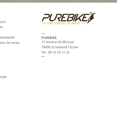
ison
te
dentialité
PUREBIKE
17 Avenue de Blossac
ales de vente
79400
St Maixent l'Ecole
Tél :
09 72 29 11 33
ande