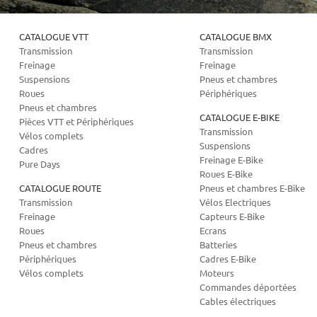
CATALOGUE VTT
CATALOGUE BMX
Transmission
Transmission
Freinage
Freinage
Suspensions
Pneus et chambres
Roues
Périphériques
Pneus et chambres
CATALOGUE E-BIKE
Pièces VTT et Périphériques
Transmission
Vélos complets
Suspensions
Cadres
Freinage E-Bike
Pure Days
Roues E-Bike
CATALOGUE ROUTE
Pneus et chambres E-Bike
Transmission
Vélos Electriques
Freinage
Capteurs E-Bike
Roues
Ecrans
Pneus et chambres
Batteries
Périphériques
Cadres E-Bike
Vélos complets
Moteurs
Commandes déportées
Cables électriques