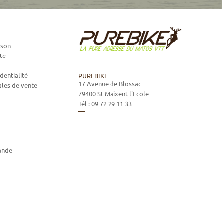
ison
te
dentialité
PUREBIKE
17 Avenue de Blossac
ales de vente
79400
St Maixent l'Ecole
Tél :
09 72 29 11 33
ande