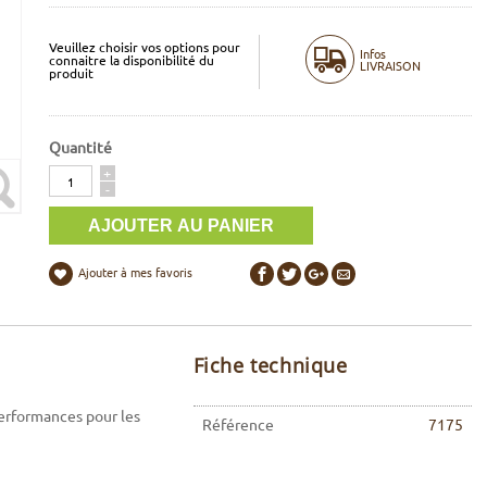
Veuillez choisir vos options pour
Infos
connaitre la disponibilité du
LIVRAISON
produit
Quantité
Quantité
+
-
Ajouter à mes favoris
Fiche technique
performances pour les
Référence
7175