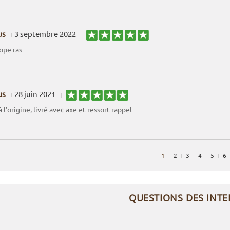
us
3 septembre 2022
ope ras
us
28 juin 2021
l'origine, livré avec axe et ressort rappel
1
2
3
4
5
6
QUESTIONS DES INT