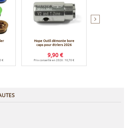
Produit
suivant
ier
Hope Outil démonte bore
Hope Huile Do
caps pour étriers 2026
9,90 €
5,9
0 €
Prix conseillé en 2026 : 10,70 €
Prix conseillé en 
AUTES