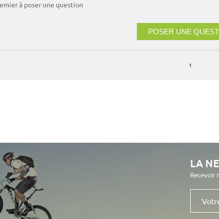
remier à poser une question
POSER UNE QUEST
1
LA N
Recevoir 
Votre
e-
mail