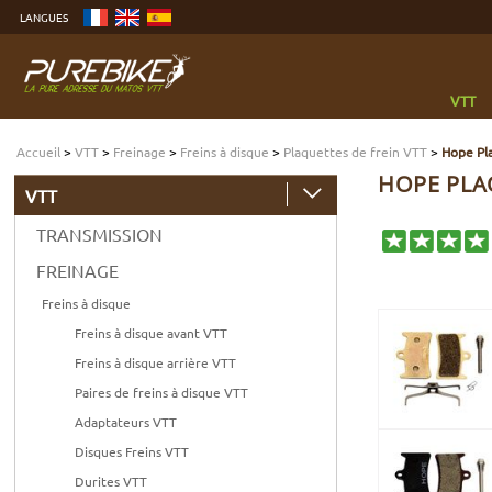
Aller
LANGUES
au
contenu
Aller
au
menu
Aller
à
VTT
la
recherche
Accueil
>
VTT
>
Freinage
>
Freins à disque
>
Plaquettes de frein VTT
>
Hope Pla
HOPE PLAQ
VTT
TRANSMISSION
FREINAGE
Freins à disque
Freins à disque avant VTT
Freins à disque arrière VTT
Paires de freins à disque VTT
Adaptateurs VTT
Disques Freins VTT
Durites VTT