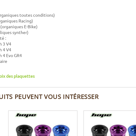
rganiques toutes conditions)
rganiques Racing)
 (organiques E-Bike)
liques synther)
té :
h 3 V4
h 4 V4
h 4 Evo GR4
aire
oix des plaquettes
UITS PEUVENT VOUS INTÉRESSER