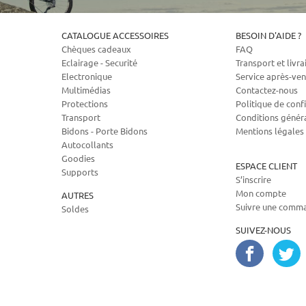
CATALOGUE ACCESSOIRES
BESOIN D'AIDE ?
Chèques cadeaux
FAQ
Eclairage - Securité
Transport et livra
Electronique
Service après-ven
Multimédias
Contactez-nous
Protections
Politique de confi
Transport
Conditions génér
Bidons - Porte Bidons
Mentions légales
Autocollants
Goodies
ESPACE CLIENT
Supports
S’inscrire
Mon compte
AUTRES
Suivre une comm
Soldes
SUIVEZ-NOUS