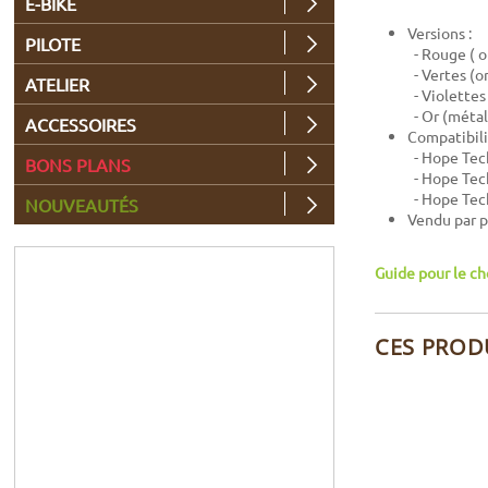
E-BIKE
Versions :
PILOTE
- Rouge ( o
- Vertes (o
ATELIER
- Violettes
- Or (métal
ACCESSOIRES
Compatibili
- Hope Tec
BONS PLANS
- Hope Tec
- Hope Tec
NOUVEAUTÉS
Vendu par p
Guide pour le ch
CES PROD