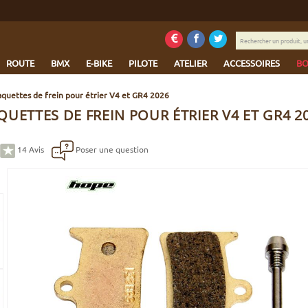
Rechercher
un
produit,
ROUTE
BMX
E-BIKE
PILOTE
ATELIER
ACCESSOIRES
BO
une
marque...
quettes de frein pour étrier V4 et GR4 2026
UETTES DE FREIN POUR ÉTRIER V4 ET GR4 2
14
Avis
Poser une question