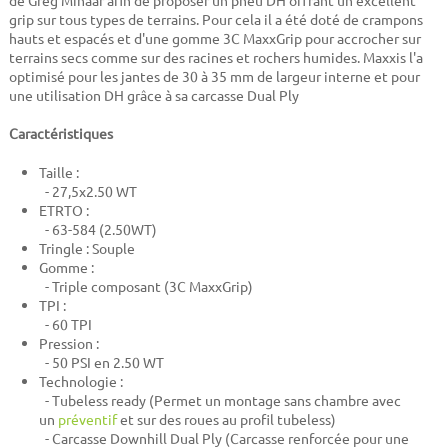
de Greg Minaar afin de proposer un pneu DH offrant un excellent
grip sur tous types de terrains. Pour cela il a été doté de crampons
hauts et espacés et d'une gomme 3C MaxxGrip pour accrocher sur
terrains secs comme sur des racines et rochers humides. Maxxis l'a
optimisé pour les jantes de 30 à 35 mm de largeur interne et pour
une utilisation DH grâce à sa carcasse Dual Ply
Caractéristiques
Taille :
- 27,5x2.50 WT
ETRTO :
- 63-584 (2.50WT)
Tringle : Souple
Gomme :
-
Triple composant (3C MaxxGrip)
TPI :
- 60 TPI
Pression :
- 50 PSI en 2.50 WT
Technologie :
- Tubeless ready (Permet un montage sans chambre avec
un
préventif
et sur des roues au profil tubeless)
- Carcasse Downhill Dual Ply (Carcasse renforcée pour une