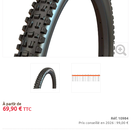
CADRES
ECRANS
SOINS DU CORPS
AUTOCOLLANTS
PURE DAYS
BATTERIES
ETUDE POSTURALE
GOODIES
CADRES E-BIKE
SUPPORTS
MOTEURS
COMMANDES DÉPORTÉES
CABLES ÉLECTRIQUES
À partir de
69,90
€
TTC
Réf. 10984
Prix conseillé en 2026 : 99,00 €