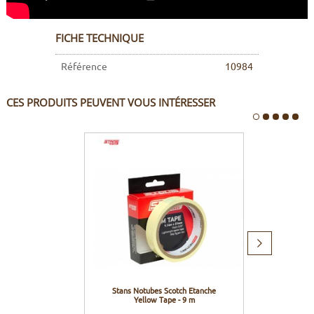
FICHE TECHNIQUE
Référence
10984
CES PRODUITS PEUVENT VOUS INTÉRESSER
Produit
suivant
Stans Notubes Scotch Etanche
Effett
Yellow Tape - 9 m