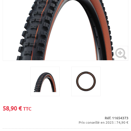
CADRES
ECRANS
SOINS DU CORPS
AUTOCOLLANTS
BATTERIES
ETUDE POSTURALE
GOODIES
CADRES E-BIKE
SUPPORTS
MOTEURS
COMMANDES DÉPORTÉES
CABLES ÉLECTRIQUES
58,90
€
TTC
Réf. 11654373
Prix conseillé en 2025 : 74,90 €