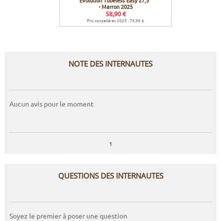
Evolution Tubeless Easy 27,5''
We
- Marron 2025
58,90 €
Prix conseillé en 2025 : 74,90 €
NOTE DES INTERNAUTES
Aucun avis pour le moment
1
QUESTIONS DES INTERNAUTES
Soyez le premier à poser une question