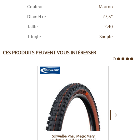
Couleur
Marron
Diamètre
27,5"
Taille
2.40
Tringle
Souple
CES PRODUITS PEUVENT VOUS INTÉRESSER
Produit
suivant
Schwalbe Pneu Magic Mary
Max