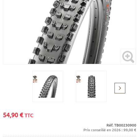
CADRES
ECRANS
SOINS DU CORPS
AUTOCOLLANTS
PURE DAYS
BATTERIES
ETUDE POSTURALE
GOODIES
CADRES E-BIKE
SUPPORTS
MOTEURS
COMMANDES DÉPORTÉES
CABLES ÉLECTRIQUES
Suivant
54,90
€
TTC
Réf. TB00230900
Prix conseillé en 2026 : 99,00 €