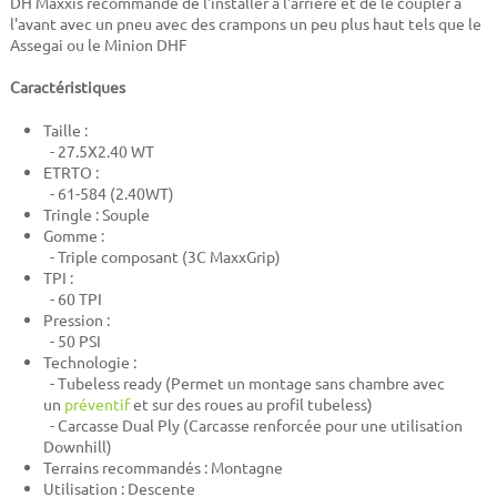
DH Maxxis recommande de l'installer à l'arrière et de le coupler à
l'avant avec un pneu avec des crampons un peu plus haut tels que le
Assegai ou le Minion DHF
Caractéristiques
Taille :
- 27.5X2.40 WT
ETRTO :
- 61-584 (2.40WT)
Tringle : Souple
Gomme :
-
Triple composant (3C MaxxGrip)
TPI :
- 60 TPI
Pression :
- 50 PSI
Technologie :
- Tubeless ready (Permet un montage sans chambre avec
un
préventif
et sur des roues au profil tubeless)
- Carcasse Dual Ply (Carcasse renforcée pour une utilisation
Downhill)
Terrains recommandés : Montagne
Utilisation : Descente