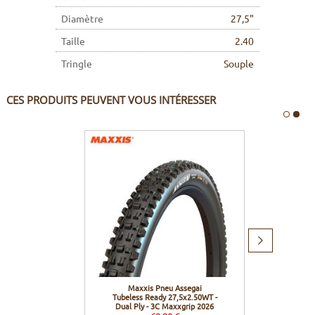
Diamètre
27,5"
Taille
2.40
Tringle
Souple
CES PRODUITS PEUVENT VOUS INTÉRESSER
Produit
suivant
Maxxis Pneu Assegai
Stans N
Tubeless Ready 27,5x2.50WT -
Y
Dual Ply - 3C Maxxgrip 2026