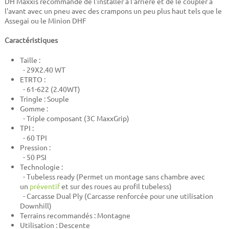
DH Maxxis recommande de l'installer à l'arrière et de le coupler à
l'avant avec un pneu avec des crampons un peu plus haut tels que le
Assegai ou le Minion DHF
Caractéristiques
Taille :
- 29X2.40 WT
ETRTO :
- 61-622 (2.40WT)
Tringle : Souple
Gomme :
-
Triple composant (3C MaxxGrip)
TPI :
- 60 TPI
Pression :
- 50 PSI
Technologie :
- Tubeless ready (Permet un montage sans chambre avec
un
préventif
et sur des roues au profil tubeless)
- Carcasse Dual Ply (Carcasse renforcée pour une utilisation
Downhill)
Terrains recommandés : Montagne
Utilisation : Descente