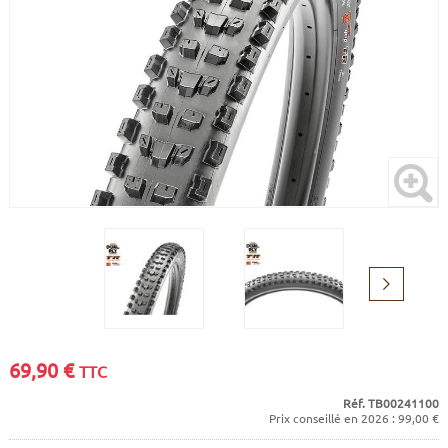
CADRES
ECRANS
SOINS DU CORPS
AUTOCOLLANTS
BATTERIES
ETUDE POSTURALE
GOODIES
CADRES E-BIKE
SUPPORTS
MOTEURS
COMMANDES DÉPORTÉES
CABLES ÉLECTRIQUES
Suivant
69,90
€
TTC
Réf. TB00241100
Prix conseillé en 2026 : 99,00 €