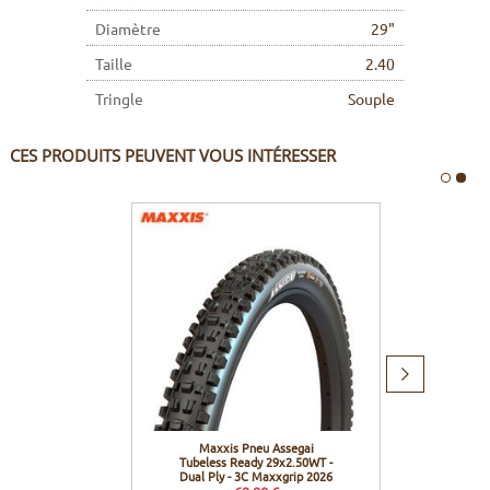
Diamètre
29"
Taille
2.40
Tringle
Souple
CES PRODUITS PEUVENT VOUS INTÉRESSER
Produit
suivant
Maxxis Pneu Assegai
Stans N
Tubeless Ready 29x2.50WT -
Y
Dual Ply - 3C Maxxgrip 2026